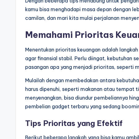
Dengan beberapa tips menabung untuk pengantin 
kamu bisa menghadapi masa depan dengan lebi
camilan, dan mari kita mulai perjalanan menyen
Memahami Prioritas Keu
Menentukan prioritas keuangan adalah langka
agar finansial stabil. Perlu diingat, kebutuha
pasangan apa yang menjadi prioritas, seperti m
Mulailah dengan membedakan antara kebutuhan
harus dipenuhi, seperti makanan atau tempat t
menyenangkan, bisa diundur pembeliannya hingg
pembelian gadget terbaru yang sedang boomi
Tips Prioritas yang Efektif
Berikut beberapa langkah yang bisa kamu ambil