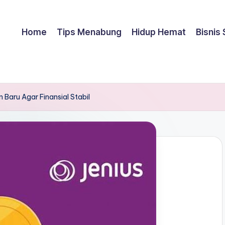
Home
Tips Menabung
Hidup Hemat
Bisnis
Baru Agar Finansial Stabil