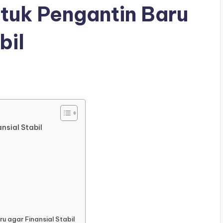
tuk Pengantin Baru
bil
nsial Stabil
 agar Finansial Stabil