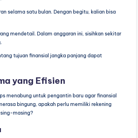
an selama satu bulan. Dengan begitu, kalian bisa
ng mendetail. Dalam anggaran ini, sisihkan sekitar
.
tang tujuan finansial jangka panjang dapat
a yang Efisien
ps menabung untuk pengantin baru agar finansial
 merasa bingung, apakah perlu memiliki rekening
asing-masing?
a