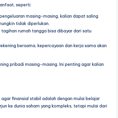
nfaat, seperti:
pengeluaran masing-masing, kalian dapat saling
ngkin tidak diperlukan.
gihan rumah tangga bisa dibayar dari satu
rekening bersama, kepercayaan dan kerja sama akan
ning pribadi masing-masing. Ini penting agar kalian
agar finansial stabil adalah dengan mulai belajar
terjun ke dunia saham yang kompleks, tetapi mulai dari