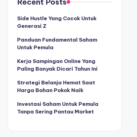
Recent Posts
Side Hustle Yang Cocok Untuk
Generasi Z
Panduan Fundamental Saham
Untuk Pemula
Kerja Sampingan Online Yang
Paling Banyak Dicari Tahun Ini
Strategi Belanja Hemat Saat
Harga Bahan Pokok Naik
Investasi Saham Untuk Pemula
Tanpa Sering Pantau Market