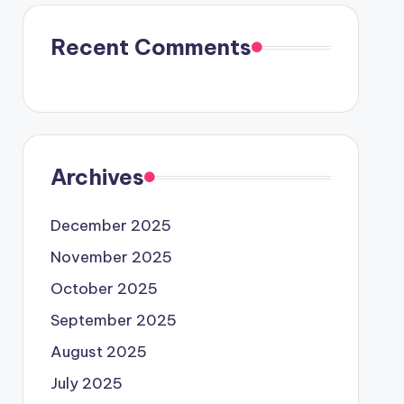
Recent Comments
Archives
December 2025
November 2025
October 2025
September 2025
August 2025
July 2025