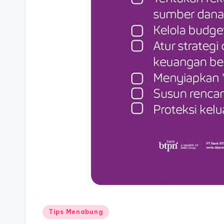
Posted
Tips Menabung
in