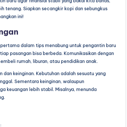
baru agar finansial stabil yang bakal kita bahas,
h tenang. Siapkan secangkir kopi dan sebungkus
angkan ini!
angan
h pertama dalam tips menabung untuk pengantin baru
n setiap pasangan bisa berbeda. Komunikasikan dengan
embeli rumah, liburan, atau pendidikan anak.
 dan keinginan. Kebutuhan adalah sesuatu yang
inggal. Sementara keinginan, walaupun
a keuangan lebih stabil. Misalnya, menunda
ng.
: