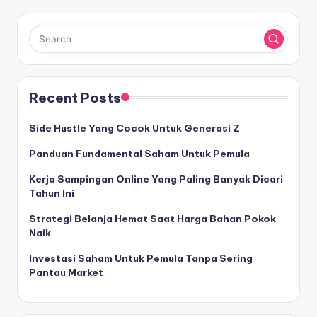
Recent Posts
Side Hustle Yang Cocok Untuk Generasi Z
Panduan Fundamental Saham Untuk Pemula
Kerja Sampingan Online Yang Paling Banyak Dicari
Tahun Ini
Strategi Belanja Hemat Saat Harga Bahan Pokok
Naik
Investasi Saham Untuk Pemula Tanpa Sering
Pantau Market