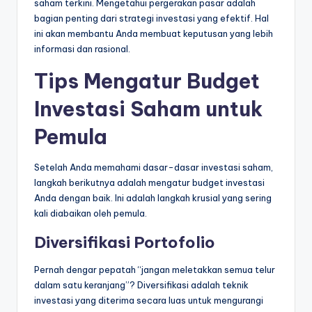
saham terkini. Mengetahui pergerakan pasar adalah
bagian penting dari strategi investasi yang efektif. Hal
ini akan membantu Anda membuat keputusan yang lebih
informasi dan rasional.
Tips Mengatur Budget
Investasi Saham untuk
Pemula
Setelah Anda memahami dasar-dasar investasi saham,
langkah berikutnya adalah mengatur budget investasi
Anda dengan baik. Ini adalah langkah krusial yang sering
kali diabaikan oleh pemula.
Diversifikasi Portofolio
Pernah dengar pepatah “jangan meletakkan semua telur
dalam satu keranjang”? Diversifikasi adalah teknik
investasi yang diterima secara luas untuk mengurangi