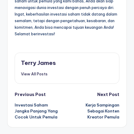
saham untuk pemula yang kami bahas, Anda akan siap
menavigasi dunia investasi dengan penuh percaya diri.
Ingat, keberhasilan investasi saham tidak datang dalam
semalam, tetapi dengan pengetahuan, kesabaran, dan
komitmen, Anda bisa mencapai tujuan keuangan Anda!
Selamat berinvestasi!
Terry James
View All Posts
Post
Previous Post
Next Post
Investasi Saham
Kerja Sampingan
navigation
Jangka Panjang Yang
Sebagai Konten
Cocok Untuk Pemula
Kreator Pemula