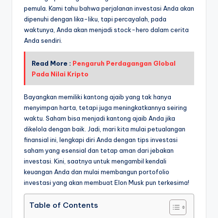
pemula. Kami tahu bahwa perjalanan investasi Anda akan
dipenuhi dengan lika-liku, tapi percayalah, pada
waktunya, Anda akan menjadi stock-hero dalam cerita
Anda sendiri.
Read More :
Pengaruh Perdagangan Global
Pada Nilai Kripto
Bayangkan memiliki kantong ajaib yang tak hanya
menyimpan harta, tetapi juga meningkatkannya seiring
waktu. Saham bisa menjadi kantong ajaib Anda jika
dikelola dengan baik. Jadi, mari kita mulai petualangan
finansial ini, lengkapi diri Anda dengan tips investasi
saham yang esensial dan tetap aman dari jebakan
investasi. Kini, saatnya untuk mengambil kendali
keuangan Anda dan mulai membangun portofolio
investasi yang akan membuat Elon Musk pun terkesima!
Table of Contents