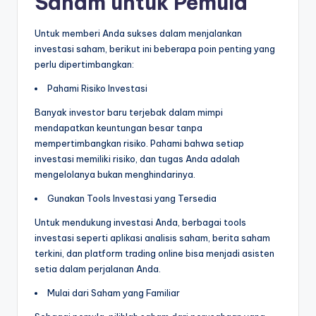
Saham untuk Pemula
Untuk memberi Anda sukses dalam menjalankan
investasi saham, berikut ini beberapa poin penting yang
perlu dipertimbangkan:
Pahami Risiko Investasi
Banyak investor baru terjebak dalam mimpi
mendapatkan keuntungan besar tanpa
mempertimbangkan risiko. Pahami bahwa setiap
investasi memiliki risiko, dan tugas Anda adalah
mengelolanya bukan menghindarinya.
Gunakan Tools Investasi yang Tersedia
Untuk mendukung investasi Anda, berbagai tools
investasi seperti aplikasi analisis saham, berita saham
terkini, dan platform trading online bisa menjadi asisten
setia dalam perjalanan Anda.
Mulai dari Saham yang Familiar