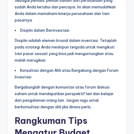
Sebagai pemula, pilihlah saham dari perusahaan yang
sudah Anda ketahui dan percayai. Ini akan memudahkan
Anda dalam memahami kinerja perusahaan dan tren
pasarnya.
Disiplin dalam Berinvestasi
Disiplin adalah elemen krusial dalam investasi. Tetaplah
pada strategi Anda meskipun tergoda untuk mengikuti
tren pasar sesaat yang bisa jadi menguntungkan atau
malah merugikan.
Konsultasi dengan Ahli atau Bergabung dengan Forum
Investasi
Bergabunglah dengan komunitas atau forum diskusi
saham untuk mendapatkan perspektif lain dan belajar
dari pengalaman orang lain. Jangan ragu untuk
berkonsultasi dengan ahli jika dirasa perlu.
Rangkuman Tips
Mengatur Budget