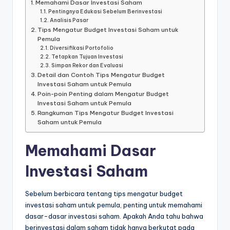
Memahami Dasar Investasi Saham
Pentingnya Edukasi Sebelum Berinvestasi
Analisis Pasar
Tips Mengatur Budget Investasi Saham untuk
Pemula
Diversifikasi Portofolio
Tetapkan Tujuan Investasi
Simpan Rekor dan Evaluasi
Detail dan Contoh Tips Mengatur Budget
Investasi Saham untuk Pemula
Poin-poin Penting dalam Mengatur Budget
Investasi Saham untuk Pemula
Rangkuman Tips Mengatur Budget Investasi
Saham untuk Pemula
Memahami Dasar
Investasi Saham
Sebelum berbicara tentang tips mengatur budget
investasi saham untuk pemula, penting untuk memahami
dasar-dasar investasi saham. Apakah Anda tahu bahwa
berinvestasi dalam saham tidak hanya berkutat pada