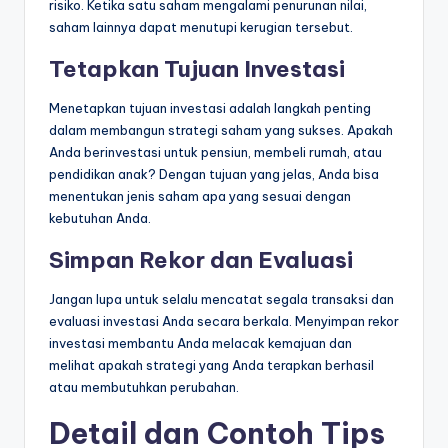
risiko. Ketika satu saham mengalami penurunan nilai,
saham lainnya dapat menutupi kerugian tersebut.
Tetapkan Tujuan Investasi
Menetapkan tujuan investasi adalah langkah penting
dalam membangun strategi saham yang sukses. Apakah
Anda berinvestasi untuk pensiun, membeli rumah, atau
pendidikan anak? Dengan tujuan yang jelas, Anda bisa
menentukan jenis saham apa yang sesuai dengan
kebutuhan Anda.
Simpan Rekor dan Evaluasi
Jangan lupa untuk selalu mencatat segala transaksi dan
evaluasi investasi Anda secara berkala. Menyimpan rekor
investasi membantu Anda melacak kemajuan dan
melihat apakah strategi yang Anda terapkan berhasil
atau membutuhkan perubahan.
Detail dan Contoh Tips