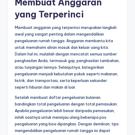
Membuat Anggaran
yang Terperinci
Membuat anggaran yang terperinci merupakan langkah
awal yang sangat penting dalam mengendalikan
pengeluaran rumah tangga. Anggaran membantu kita
untuk memahami aliran masuk dan keluar uang kita.
Dalam hal ini, mulailah dengan mencatat semua sumber
penghasilan Anda, termasuk gaji, penghasilan tambahan,
atau tunjangan lainnya. Selanjutnya, kategorikan
pengeluaran menjadi kebutuhan pokok seperti makanan,
listrik, dan transportasi, serta keperluan sekunder
seperti hiburan dan makan di luar.
Setelah membuat daftar pengeluaran bulanan,
bandingkan total pengeluaran dengan total pemasukan.
Apabila pengeluaran lebih besar daripada pemasukan,
inilah saatnya untuk meninjau ulang beberapa pos
pengeluaran yang bisa dipangkas. Dengan demikian, tips
mengendalikan pengeluaran rumah tangga ini dapat