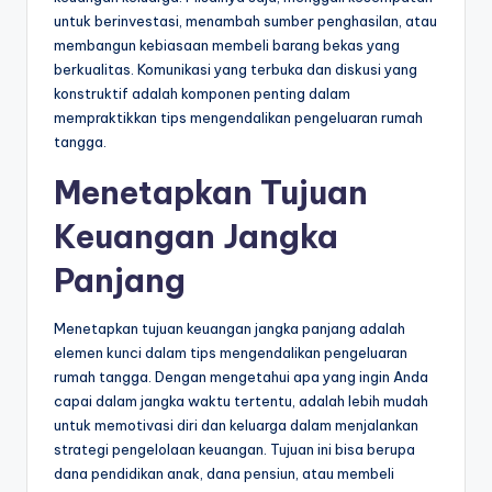
untuk berinvestasi, menambah sumber penghasilan, atau
membangun kebiasaan membeli barang bekas yang
berkualitas. Komunikasi yang terbuka dan diskusi yang
konstruktif adalah komponen penting dalam
mempraktikkan tips mengendalikan pengeluaran rumah
tangga.
Menetapkan Tujuan
Keuangan Jangka
Panjang
Menetapkan tujuan keuangan jangka panjang adalah
elemen kunci dalam tips mengendalikan pengeluaran
rumah tangga. Dengan mengetahui apa yang ingin Anda
capai dalam jangka waktu tertentu, adalah lebih mudah
untuk memotivasi diri dan keluarga dalam menjalankan
strategi pengelolaan keuangan. Tujuan ini bisa berupa
dana pendidikan anak, dana pensiun, atau membeli