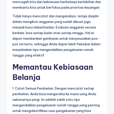
mencegah kita dari kebiasaan berbelanja berlebihan dan
membantu kita untuk berfokus pada prioritas keuangan.
Tidak hanya mencatat dan menganalisis, tetapi disiplin
dalam mengikuti anggaran yang sudah dibuat juga
menjadi kunci keberhasilan. Evaluasi anggaran secara
berkala, bisa setiap bulan atau setiap minggu. Hal ini
dapat memberikan gambaran untuk menyesuaikan pos-
pos tertentu, sehingga Anda dapat lebih fleksibel dalam
menjalankan tips mengendalikan pengeluaran rumah
tangga yang efektif.
Memantau Kebiasaan
Belanja
1. Catat Semua Pembelian: Dengan mencatat setiap
pembelian, Anda bisa mengetahui ke mana uang Anda
sebenarnya pergi. Ini adalah salah satu tips
mengendalikan pengeluaran rumah tangga yang penting
untuk mengidentifikasi ruas pengeluaran yang bisa