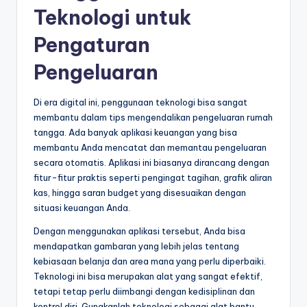
Teknologi untuk
Pengaturan
Pengeluaran
Di era digital ini, penggunaan teknologi bisa sangat
membantu dalam tips mengendalikan pengeluaran rumah
tangga. Ada banyak aplikasi keuangan yang bisa
membantu Anda mencatat dan memantau pengeluaran
secara otomatis. Aplikasi ini biasanya dirancang dengan
fitur-fitur praktis seperti pengingat tagihan, grafik aliran
kas, hingga saran budget yang disesuaikan dengan
situasi keuangan Anda.
Dengan menggunakan aplikasi tersebut, Anda bisa
mendapatkan gambaran yang lebih jelas tentang
kebiasaan belanja dan area mana yang perlu diperbaiki.
Teknologi ini bisa merupakan alat yang sangat efektif,
tetapi tetap perlu diimbangi dengan kedisiplinan dan
kontrol diri. Gunakanlah teknologi sebagai alat bantu,