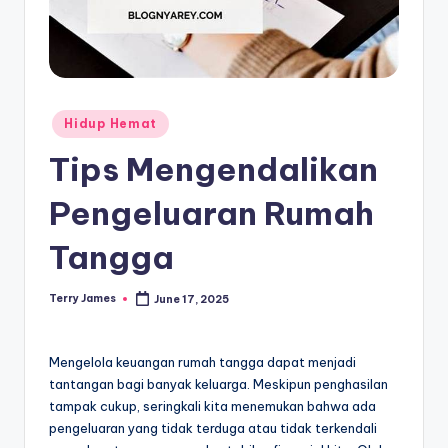
Posted
Hidup Hemat
in
Tips Mengendalikan
Pengeluaran Rumah
Tangga
Terry James
June 17, 2025
Posted
by
Mengelola keuangan rumah tangga dapat menjadi
tantangan bagi banyak keluarga. Meskipun penghasilan
tampak cukup, seringkali kita menemukan bahwa ada
pengeluaran yang tidak terduga atau tidak terkendali