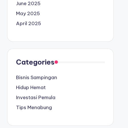
June 2025
May 2025
April 2025
Categories
Bisnis Sampingan
Hidup Hemat
Investasi Pemula
Tips Menabung