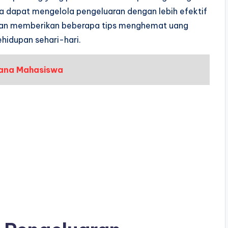
 dapat mengelola pengeluaran dengan lebih efektif
akan memberikan beberapa tips menghemat uang
hidupan sehari-hari.
ana Mahasiswa