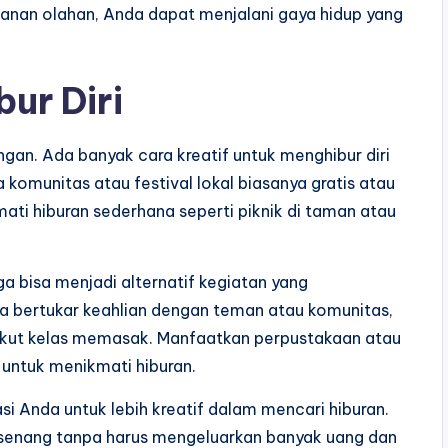
anan olahan, Anda dapat menjalani gaya hidup yang
ur Diri
an. Ada banyak cara kreatif untuk menghibur diri
komunitas atau festival lokal biasanya gratis atau
ati hiburan sederhana seperti piknik di taman atau
a bisa menjadi alternatif kegiatan yang
 bertukar keahlian dengan teman atau komunitas,
u ikut kelas memasak. Manfaatkan perpustakaan atau
n untuk menikmati hiburan.
i Anda untuk lebih kreatif dalam mencari hiburan.
senang tanpa harus mengeluarkan banyak uang dan