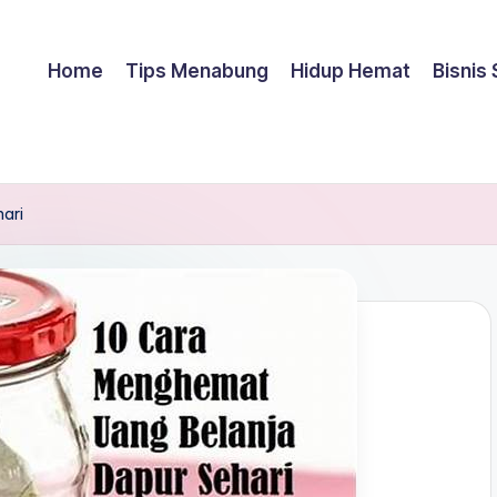
Home
Tips Menabung
Hidup Hemat
Bisnis
ari