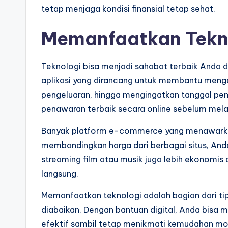
tetap menjaga kondisi finansial tetap sehat.
Memanfaatkan Tekn
Teknologi bisa menjadi sahabat terbaik Anda
aplikasi yang dirancang untuk membantu meng
pengeluaran, hingga mengingatkan tanggal pemb
penawaran terbaik secara online sebelum mel
Banyak platform e-commerce yang menawarka
membandingkan harga dari berbagai situs, And
streaming film atau musik juga lebih ekonomis
langsung.
Memanfaatkan teknologi adalah bagian dari ti
diabaikan. Dengan bantuan digital, Anda bisa m
efektif sambil tetap menikmati kemudahan mo