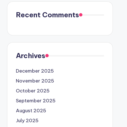
Recent Comments
Archives
December 2025
November 2025
October 2025
September 2025
August 2025
July 2025