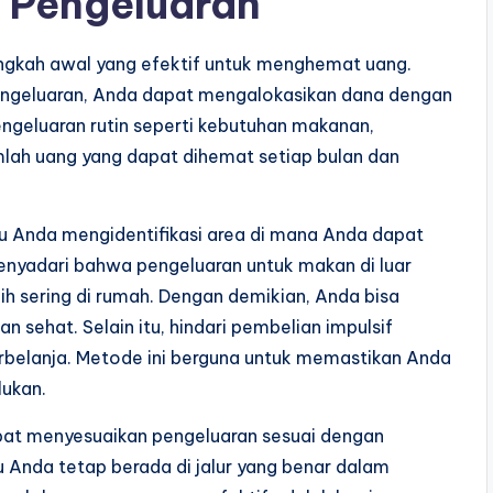
 Pengeluaran
gkah awal yang efektif untuk menghemat uang.
ngeluaran, Anda dapat mengalokasikan dana dengan
ngeluaran rutin seperti kebutuhan makanan,
umlah uang yang dapat dihemat setiap bulan dan
u Anda mengidentifikasi area di mana Anda dapat
enyadari bahwa pengeluaran untuk makan di luar
 sering di rumah. Dengan demikian, Anda bisa
sehat. Selain itu, hindari pembelian impulsif
rbelanja. Metode ini berguna untuk memastikan Anda
lukan.
pat menyesuaikan pengeluaran sesuai dengan
 Anda tetap berada di jalur yang benar dalam