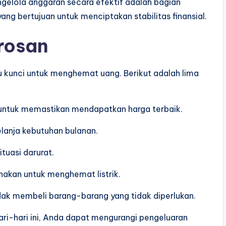
gelola anggaran secara efektif adalah bagian
ang bertujuan untuk menciptakan stabilitas finansial.
rosan
 kunci untuk menghemat uang. Berikut adalah lima
 untuk memastikan mendapatkan harga terbaik.
lanja kebutuhan bulanan.
tuasi darurat.
unakan untuk menghemat listrik.
idak membeli barang-barang yang tidak diperlukan.
i-hari ini, Anda dapat mengurangi pengeluaran