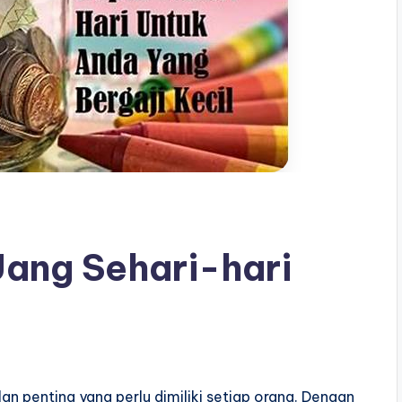
ang Sehari-hari
n penting yang perlu dimiliki setiap orang. Dengan