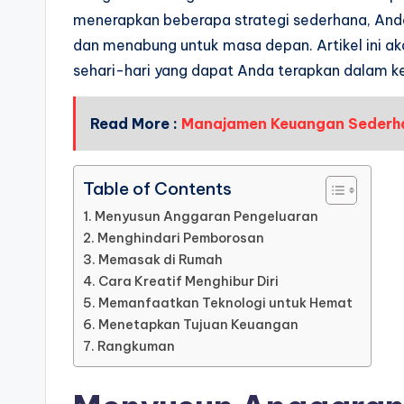
menerapkan beberapa strategi sederhana, Anda
dan menabung untuk masa depan. Artikel ini 
sehari-hari yang dapat Anda terapkan dalam ke
Read More :
Manajamen Keuangan Sederh
Table of Contents
Menyusun Anggaran Pengeluaran
Menghindari Pemborosan
Memasak di Rumah
Cara Kreatif Menghibur Diri
Memanfaatkan Teknologi untuk Hemat
Menetapkan Tujuan Keuangan
Rangkuman