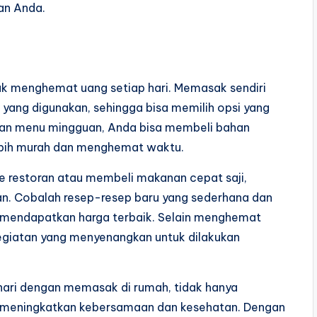
an Anda.
tuk menghemat uang setiap hari. Memasak sendiri
ng digunakan, sehingga bisa memilih opsi yang
kan menu mingguan, Anda bisa membeli bahan
ebih murah dan menghemat waktu.
e restoran atau membeli makanan cepat saji,
. Cobalah resep-resep baru yang sederhana dan
 mendapatkan harga terbaik. Selain menghemat
egiatan yang menyenangkan untuk dilakukan
hari dengan memasak di rumah, tidak hanya
a meningkatkan kebersamaan dan kesehatan. Dengan