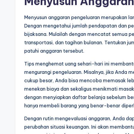
Menyusun Anggaran
Menyusun anggaran pengeluaran merupakan lan
Dengan mengetahui jumlah pendapatan dan pe
bijaksana. Mulailah dengan mencatat semua pe
transportasi, dan tagihan bulanan. Tentukan j
patuhi anggaran tersebut.
Tips menghemat uang sehari-hari ini membant
mengurangi pengeluaran. Misalnya, jika Anda m
cukup besar, Anda bisa mencoba memasak lebih
menekan biaya dan sekaligus menikmati masakan 
dengan menyiapkan daftar belanja sebelum be
hanya membeli barang yang benar-benar diper
Dengan rutin mengevaluasi anggaran, Anda da
perubahan situasi keuangan. Ini akan membantu