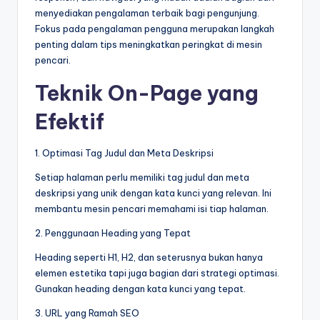
menyediakan pengalaman terbaik bagi pengunjung.
Fokus pada pengalaman pengguna merupakan langkah
penting dalam tips meningkatkan peringkat di mesin
pencari.
Teknik On-Page yang
Efektif
1. Optimasi Tag Judul dan Meta Deskripsi
Setiap halaman perlu memiliki tag judul dan meta
deskripsi yang unik dengan kata kunci yang relevan. Ini
membantu mesin pencari memahami isi tiap halaman.
2. Penggunaan Heading yang Tepat
Heading seperti H1, H2, dan seterusnya bukan hanya
elemen estetika tapi juga bagian dari strategi optimasi.
Gunakan heading dengan kata kunci yang tepat.
3. URL yang Ramah SEO