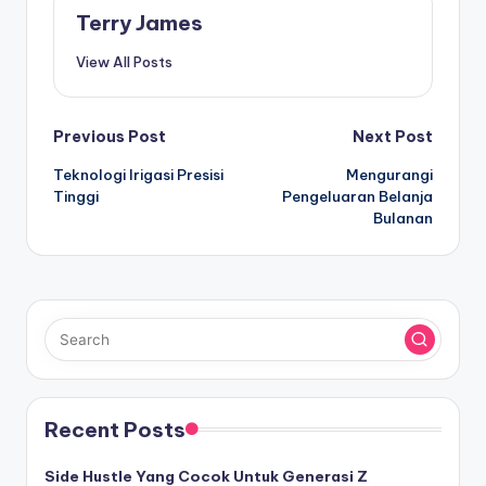
Terry James
View All Posts
Post
Previous Post
Next Post
Teknologi Irigasi Presisi
Mengurangi
navigation
Tinggi
Pengeluaran Belanja
Bulanan
Recent Posts
Side Hustle Yang Cocok Untuk Generasi Z