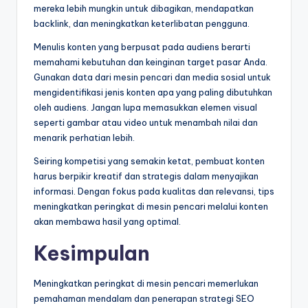
mereka lebih mungkin untuk dibagikan, mendapatkan
backlink, dan meningkatkan keterlibatan pengguna.
Menulis konten yang berpusat pada audiens berarti
memahami kebutuhan dan keinginan target pasar Anda.
Gunakan data dari mesin pencari dan media sosial untuk
mengidentifikasi jenis konten apa yang paling dibutuhkan
oleh audiens. Jangan lupa memasukkan elemen visual
seperti gambar atau video untuk menambah nilai dan
menarik perhatian lebih.
Seiring kompetisi yang semakin ketat, pembuat konten
harus berpikir kreatif dan strategis dalam menyajikan
informasi. Dengan fokus pada kualitas dan relevansi, tips
meningkatkan peringkat di mesin pencari melalui konten
akan membawa hasil yang optimal.
Kesimpulan
Meningkatkan peringkat di mesin pencari memerlukan
pemahaman mendalam dan penerapan strategi SEO