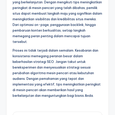
yang berkelanjutan. Dengan mengikuti tips meningkatkan
peringkat di mesin pencari yang telah dibahas, pemilik
situs dapat membuat langkah maju yang signifikan dalam
meningkatkan visibilitas dan kredibilitas situs mereka.
Dari optimasi on-page, penggunaan backlink, hingga
pembaruan konten berkualitas, setiap langkah
memegang peran penting dalam mencapai tujuan
tersebut.
Proses ini tidak terjadi dalam semalam. Kesabaran dan
konsistensi memegang peranan besar dalam
keberhasilan strategi SEO. Jangan takut untuk
bereksperimen dan menyesuaikan strategi sesuai
perubahan algoritma mesin pencari atau kebutuhan
audiens. Dengan pemahaman yang tepat dan
implementasi yang efektif, tips meningkatkan peringkat
di mesin pencari akan memberikan hasil yang
berkelanjutan dan menguntungkan bagi bisnis Anda.