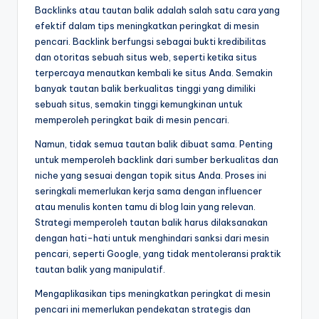
Backlinks atau tautan balik adalah salah satu cara yang
efektif dalam tips meningkatkan peringkat di mesin
pencari. Backlink berfungsi sebagai bukti kredibilitas
dan otoritas sebuah situs web, seperti ketika situs
terpercaya menautkan kembali ke situs Anda. Semakin
banyak tautan balik berkualitas tinggi yang dimiliki
sebuah situs, semakin tinggi kemungkinan untuk
memperoleh peringkat baik di mesin pencari.
Namun, tidak semua tautan balik dibuat sama. Penting
untuk memperoleh backlink dari sumber berkualitas dan
niche yang sesuai dengan topik situs Anda. Proses ini
seringkali memerlukan kerja sama dengan influencer
atau menulis konten tamu di blog lain yang relevan.
Strategi memperoleh tautan balik harus dilaksanakan
dengan hati-hati untuk menghindari sanksi dari mesin
pencari, seperti Google, yang tidak mentoleransi praktik
tautan balik yang manipulatif.
Mengaplikasikan tips meningkatkan peringkat di mesin
pencari ini memerlukan pendekatan strategis dan