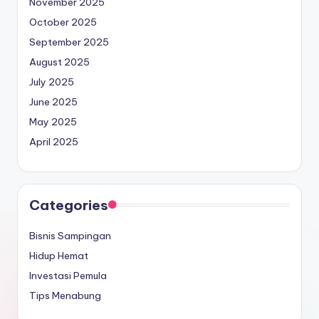
November 2025
October 2025
September 2025
August 2025
July 2025
June 2025
May 2025
April 2025
Categories
Bisnis Sampingan
Hidup Hemat
Investasi Pemula
Tips Menabung