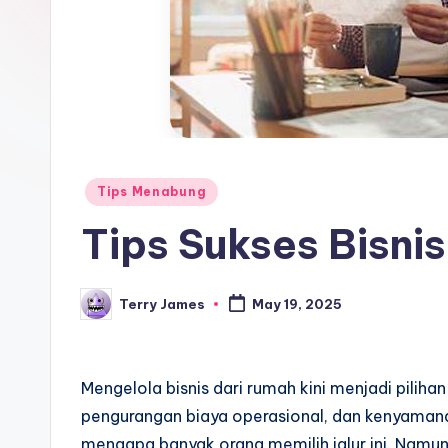
Posted
Tips Menabung
in
Tips Sukses Bisni
Terry James
May 19, 2025
Posted
by
Mengelola bisnis dari rumah kini menjadi pilihan
pengurangan biaya operasional, dan kenyamana
mengapa banyak orang memilih jalur ini. Namun