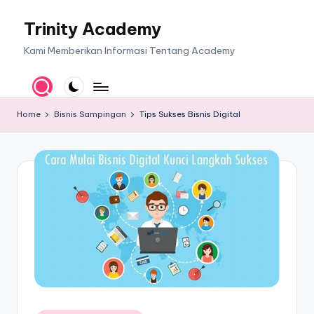
Trinity Academy
Skip
to
Kami Memberikan Informasi Tentang Academy
content
Home
Bisnis Sampingan
Tips Sukses Bisnis Digital