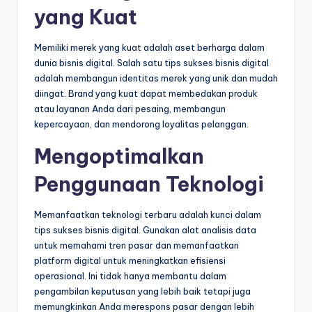
yang Kuat
Memiliki merek yang kuat adalah aset berharga dalam
dunia bisnis digital. Salah satu tips sukses bisnis digital
adalah membangun identitas merek yang unik dan mudah
diingat. Brand yang kuat dapat membedakan produk
atau layanan Anda dari pesaing, membangun
kepercayaan, dan mendorong loyalitas pelanggan.
Mengoptimalkan
Penggunaan Teknologi
Memanfaatkan teknologi terbaru adalah kunci dalam
tips sukses bisnis digital. Gunakan alat analisis data
untuk memahami tren pasar dan memanfaatkan
platform digital untuk meningkatkan efisiensi
operasional. Ini tidak hanya membantu dalam
pengambilan keputusan yang lebih baik tetapi juga
memungkinkan Anda merespons pasar dengan lebih