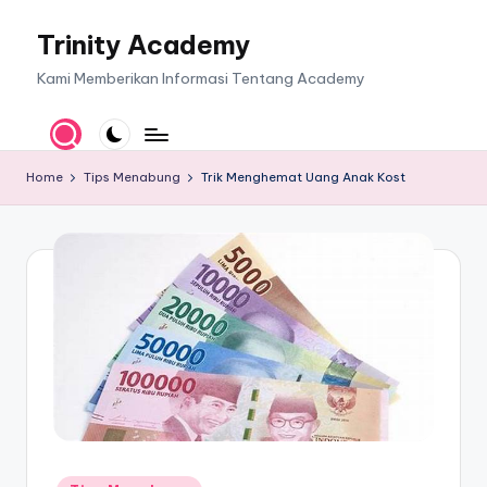
Trinity Academy
Skip
to
Kami Memberikan Informasi Tentang Academy
content
Home
Tips Menabung
Trik Menghemat Uang Anak Kost
Posted