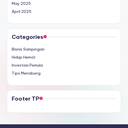
May 2025
April 2025
Categories
Bisnis Sampingan
Hidup Hemat
Investasi Pemula
Tips Menabung
Footer TP