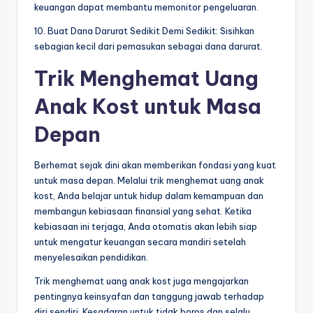
keuangan dapat membantu memonitor pengeluaran.
10. Buat Dana Darurat Sedikit Demi Sedikit: Sisihkan
sebagian kecil dari pemasukan sebagai dana darurat.
Trik Menghemat Uang
Anak Kost untuk Masa
Depan
Berhemat sejak dini akan memberikan fondasi yang kuat
untuk masa depan. Melalui trik menghemat uang anak
kost, Anda belajar untuk hidup dalam kemampuan dan
membangun kebiasaan finansial yang sehat. Ketika
kebiasaan ini terjaga, Anda otomatis akan lebih siap
untuk mengatur keuangan secara mandiri setelah
menyelesaikan pendidikan.
Trik menghemat uang anak kost juga mengajarkan
pentingnya keinsyafan dan tanggung jawab terhadap
diri sendiri. Kesadaran untuk tidak boros dan selalu