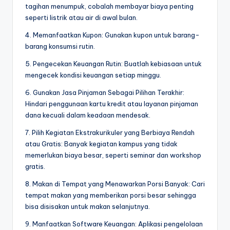
tagihan menumpuk, cobalah membayar biaya penting
seperti listrik atau air di awal bulan.
4. Memanfaatkan Kupon: Gunakan kupon untuk barang-
barang konsumsi rutin.
5. Pengecekan Keuangan Rutin: Buatlah kebiasaan untuk
mengecek kondisi keuangan setiap minggu.
6. Gunakan Jasa Pinjaman Sebagai Pilihan Terakhir:
Hindari penggunaan kartu kredit atau layanan pinjaman
dana kecuali dalam keadaan mendesak.
7. Pilih Kegiatan Ekstrakurikuler yang Berbiaya Rendah
atau Gratis: Banyak kegiatan kampus yang tidak
memerlukan biaya besar, seperti seminar dan workshop
gratis.
8. Makan di Tempat yang Menawarkan Porsi Banyak: Cari
tempat makan yang memberikan porsi besar sehingga
bisa disisakan untuk makan selanjutnya.
9. Manfaatkan Software Keuangan: Aplikasi pengelolaan