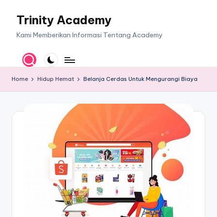
Trinity Academy
Skip
to
Kami Memberikan Informasi Tentang Academy
content
Home
Hidup Hemat
Belanja Cerdas Untuk Mengurangi Biaya