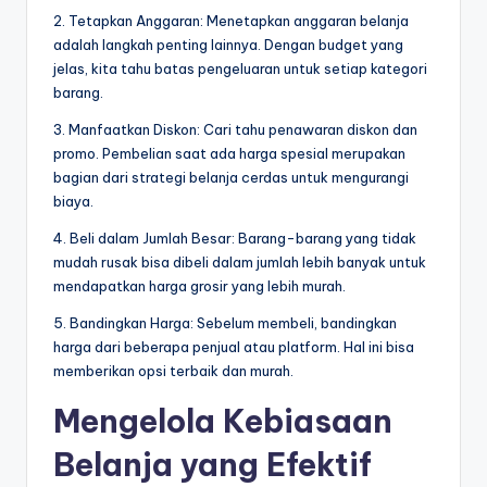
2. Tetapkan Anggaran: Menetapkan anggaran belanja
adalah langkah penting lainnya. Dengan budget yang
jelas, kita tahu batas pengeluaran untuk setiap kategori
barang.
3. Manfaatkan Diskon: Cari tahu penawaran diskon dan
promo. Pembelian saat ada harga spesial merupakan
bagian dari strategi belanja cerdas untuk mengurangi
biaya.
4. Beli dalam Jumlah Besar: Barang-barang yang tidak
mudah rusak bisa dibeli dalam jumlah lebih banyak untuk
mendapatkan harga grosir yang lebih murah.
5. Bandingkan Harga: Sebelum membeli, bandingkan
harga dari beberapa penjual atau platform. Hal ini bisa
memberikan opsi terbaik dan murah.
Mengelola Kebiasaan
Belanja yang Efektif