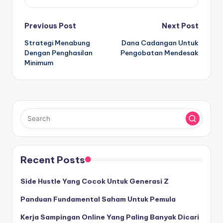
Post
Previous Post
Next Post
Strategi Menabung
Dana Cadangan Untuk
navigation
Dengan Penghasilan
Pengobatan Mendesak
Minimum
Recent Posts
Side Hustle Yang Cocok Untuk Generasi Z
Panduan Fundamental Saham Untuk Pemula
Kerja Sampingan Online Yang Paling Banyak Dicari