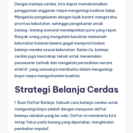
Dengan belanja cerdas, kita dapat memaksimalkan
penggunaan anggaran tanpa mengurangi kualitas hidup.
Mengelola pengeluaran dengan bijak berarti mengetahui
prioritas kebutuhan, sehingga pengeluaran untuk
barang-barang esensial mendapatkan porsi yang tepat.
Banyak orang yang mengalami kesulitan memenuhi
kebutuhan bulanan karena gagal memprioritaskan
belanja mereka sesuai kebutuhan. Selain itu, belanja
cerdas juga mencakup teknik untuk menemukan
penawaran terbaik dan mengelola persediaan secara
efektif, yang semuanya membantu dalam mengurangi
biaya tanpa mengorbankan kualitas.
Strategi Belanja Cerdas
1. Buat Daftar Belanja: Sebuah cara belanja cerdas untuk
mengurangi biaya adalah dengan menyusun daftar
belanja sebelum pergi ke toko. Daftar ini membantu kita
tetap fokus pada barang yang diperlukan, menghindari
pembelian impulsif.