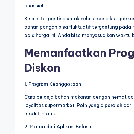
finansial.
Selain itu, penting untuk selalu mengikuti pe
bahan pangan bisa fluktuatif tergantung pad
pola harga ini, Anda bisa menyesuaikan waktu 
Memanfaatkan Prog
Diskon
1. Program Keanggotaan
Cara belanja bahan makanan dengan hemat da
loyalitas supermarket. Poin yang diperoleh dar
produk gratis.
2. Promo dari Aplikasi Belanja