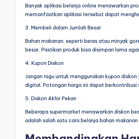
Banyak aplikasi belanja online menawarkan p
memanfaatkan aplikasi tersebut dapat mengh
3. Membeli dalam Jumlah Besar
Bahan makanan, seperti beras atau minyak goreng
besar. Pastikan produk bisa disimpan lama agar
4. Kupon Diskon
Jangan ragu untuk menggunakan kupon diskon y
digital. Potongan harga ini dapat berkontribus
5. Diskon Akhir Pekan
Beberapa supermarket menawarkan diskon besa
adalah salah satu cara belanja bahan makana
Membandingkan Har