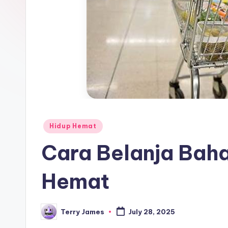
Posted
Hidup Hemat
in
Cara Belanja Bah
Hemat
Terry James
July 28, 2025
Posted
by