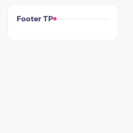
Footer TP