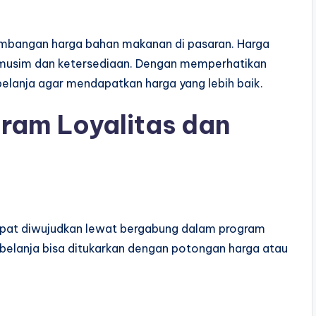
rkembangan harga bahan makanan di pasaran. Harga
a musim dan ketersediaan. Dengan memperhatikan
belanja agar mendapatkan harga yang lebih baik.
ram Loyalitas dan
pat diwujudkan lewat bergabung dalam program
i belanja bisa ditukarkan dengan potongan harga atau