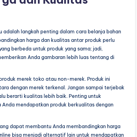
u adalah langkah penting dalam cara belanja bahan
ndingkan harga dan kualitas antar produk perlu
 yang berbeda untuk produk yang sama; jadi,
memberikan Anda gambaran lebih luas tentang di
 produk merek toko atau non-merek. Produk ini
setara dengan merek terkenal. Jangan sampai terjebak
 berarti kualitas lebih baik. Penting untuk
 Anda mendapatkan produk berkualitas dengan
line yang dapat membantu Anda membandingkan harga
line bisa menjadi alternatif lain untuk mendapatkan