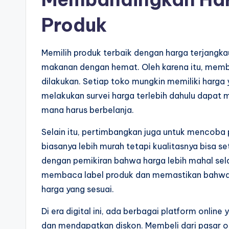
Produk
Memilih produk terbaik dengan harga terjangka
makanan dengan hemat. Oleh karena itu, memba
dilakukan. Setiap toko mungkin memiliki harga
melakukan survei harga terlebih dahulu dapat 
mana harus berbelanja.
Selain itu, pertimbangkan juga untuk mencoba
biasanya lebih murah tetapi kualitasnya bisa 
dengan pemikiran bahwa harga lebih mahal selalu
membaca label produk dan memastikan bahwa
harga yang sesuai.
Di era digital ini, ada berbagai platform on
dan mendapatkan diskon. Membeli dari pasar on