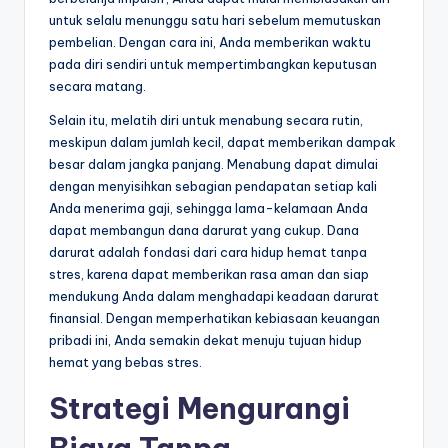
untuk selalu menunggu satu hari sebelum memutuskan
pembelian. Dengan cara ini, Anda memberikan waktu
pada diri sendiri untuk mempertimbangkan keputusan
secara matang.
Selain itu, melatih diri untuk menabung secara rutin,
meskipun dalam jumlah kecil, dapat memberikan dampak
besar dalam jangka panjang. Menabung dapat dimulai
dengan menyisihkan sebagian pendapatan setiap kali
Anda menerima gaji, sehingga lama-kelamaan Anda
dapat membangun dana darurat yang cukup. Dana
darurat adalah fondasi dari cara hidup hemat tanpa
stres, karena dapat memberikan rasa aman dan siap
mendukung Anda dalam menghadapi keadaan darurat
finansial. Dengan memperhatikan kebiasaan keuangan
pribadi ini, Anda semakin dekat menuju tujuan hidup
hemat yang bebas stres.
Strategi Mengurangi