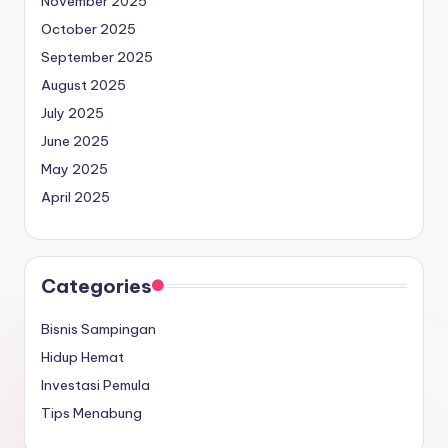
November 2025
October 2025
September 2025
August 2025
July 2025
June 2025
May 2025
April 2025
Categories
Bisnis Sampingan
Hidup Hemat
Investasi Pemula
Tips Menabung