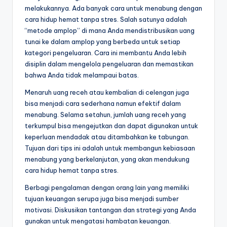
melakukannya. Ada banyak cara untuk menabung dengan
cara hidup hemat tanpa stres. Salah satunya adalah
“metode amplop” di mana Anda mendistribusikan uang
tunai ke dalam amplop yang berbeda untuk setiap
kategori pengeluaran. Cara ini membantu Anda lebih
disiplin dalam mengelola pengeluaran dan memastikan
bahwa Anda tidak melampaui batas.
Menaruh uang receh atau kembalian di celengan juga
bisa menjadi cara sederhana namun efektif dalam
menabung. Selama setahun, jumlah uang receh yang
terkumpul bisa mengejutkan dan dapat digunakan untuk
keperluan mendadak atau ditambahkan ke tabungan.
Tujuan dari tips ini adalah untuk membangun kebiasaan
menabung yang berkelanjutan, yang akan mendukung
cara hidup hemat tanpa stres.
Berbagi pengalaman dengan orang lain yang memiliki
tujuan keuangan serupa juga bisa menjadi sumber
motivasi. Diskusikan tantangan dan strategi yang Anda
gunakan untuk mengatasi hambatan keuangan.