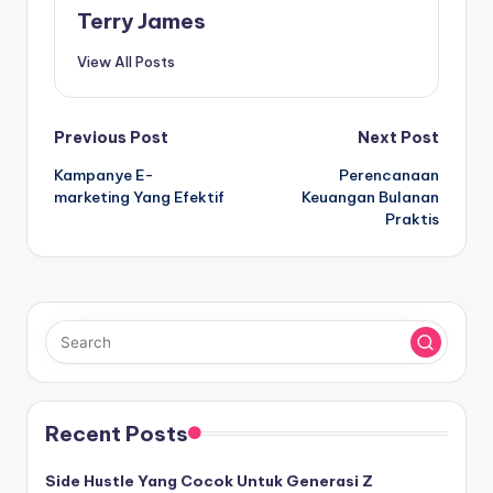
Terry James
View All Posts
Post
Previous Post
Next Post
Kampanye E-
Perencanaan
navigation
marketing Yang Efektif
Keuangan Bulanan
Praktis
Recent Posts
Side Hustle Yang Cocok Untuk Generasi Z