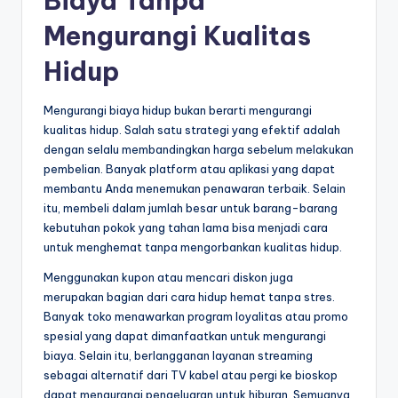
Biaya Tanpa
Mengurangi Kualitas
Hidup
Mengurangi biaya hidup bukan berarti mengurangi
kualitas hidup. Salah satu strategi yang efektif adalah
dengan selalu membandingkan harga sebelum melakukan
pembelian. Banyak platform atau aplikasi yang dapat
membantu Anda menemukan penawaran terbaik. Selain
itu, membeli dalam jumlah besar untuk barang-barang
kebutuhan pokok yang tahan lama bisa menjadi cara
untuk menghemat tanpa mengorbankan kualitas hidup.
Menggunakan kupon atau mencari diskon juga
merupakan bagian dari cara hidup hemat tanpa stres.
Banyak toko menawarkan program loyalitas atau promo
spesial yang dapat dimanfaatkan untuk mengurangi
biaya. Selain itu, berlangganan layanan streaming
sebagai alternatif dari TV kabel atau pergi ke bioskop
dapat mengurangi pengeluaran untuk hiburan. Semuanya