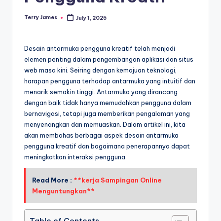
Terry James
July 1, 2025
Posted
by
Desain antarmuka pengguna kreatif telah menjadi
elemen penting dalam pengembangan aplikasi dan situs
web masa kini. Seiring dengan kemajuan teknologi,
harapan pengguna terhadap antarmuka yang intuitif dan
menarik semakin tinggi. Antarmuka yang dirancang
dengan baik tidak hanya memudahkan pengguna dalam
bernavigasi, tetapi juga memberikan pengalaman yang
menyenangkan dan memuaskan. Dalam artikel ini, kita
akan membahas berbagai aspek desain antarmuka
pengguna kreatif dan bagaimana penerapannya dapat
meningkatkan interaksi pengguna.
Read More :
**kerja Sampingan Online
Menguntungkan**
Table of Contents