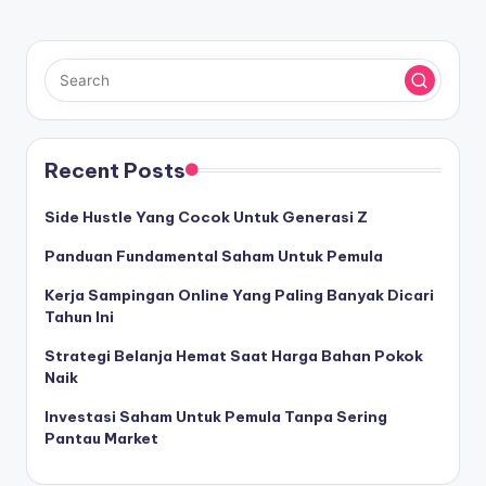
Recent Posts
Side Hustle Yang Cocok Untuk Generasi Z
Panduan Fundamental Saham Untuk Pemula
Kerja Sampingan Online Yang Paling Banyak Dicari
Tahun Ini
Strategi Belanja Hemat Saat Harga Bahan Pokok
Naik
Investasi Saham Untuk Pemula Tanpa Sering
Pantau Market