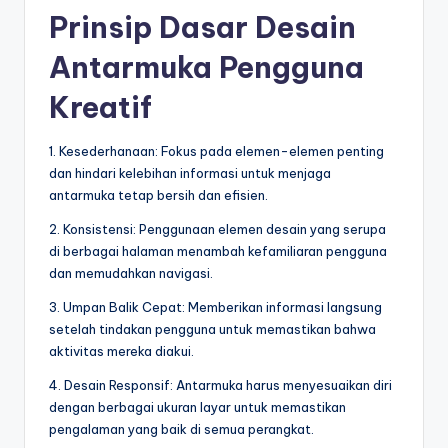
Prinsip Dasar Desain
Antarmuka Pengguna
Kreatif
1. Kesederhanaan: Fokus pada elemen-elemen penting
dan hindari kelebihan informasi untuk menjaga
antarmuka tetap bersih dan efisien.
2. Konsistensi: Penggunaan elemen desain yang serupa
di berbagai halaman menambah kefamiliaran pengguna
dan memudahkan navigasi.
3. Umpan Balik Cepat: Memberikan informasi langsung
setelah tindakan pengguna untuk memastikan bahwa
aktivitas mereka diakui.
4. Desain Responsif: Antarmuka harus menyesuaikan diri
dengan berbagai ukuran layar untuk memastikan
pengalaman yang baik di semua perangkat.