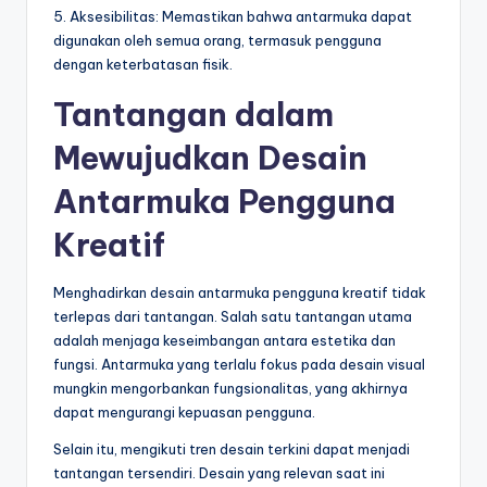
5. Aksesibilitas: Memastikan bahwa antarmuka dapat
digunakan oleh semua orang, termasuk pengguna
dengan keterbatasan fisik.
Tantangan dalam
Mewujudkan Desain
Antarmuka Pengguna
Kreatif
Menghadirkan desain antarmuka pengguna kreatif tidak
terlepas dari tantangan. Salah satu tantangan utama
adalah menjaga keseimbangan antara estetika dan
fungsi. Antarmuka yang terlalu fokus pada desain visual
mungkin mengorbankan fungsionalitas, yang akhirnya
dapat mengurangi kepuasan pengguna.
Selain itu, mengikuti tren desain terkini dapat menjadi
tantangan tersendiri. Desain yang relevan saat ini