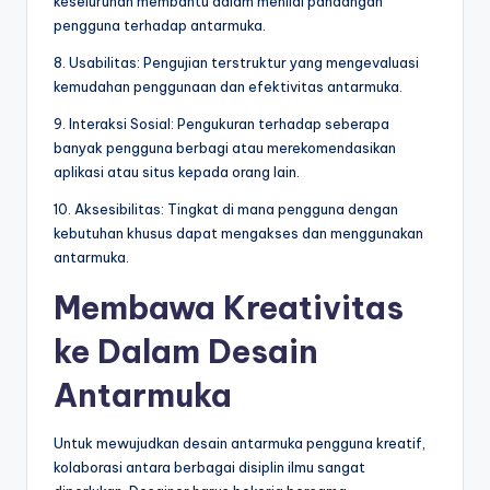
keseluruhan membantu dalam menilai pandangan
pengguna terhadap antarmuka.
8. Usabilitas: Pengujian terstruktur yang mengevaluasi
kemudahan penggunaan dan efektivitas antarmuka.
9. Interaksi Sosial: Pengukuran terhadap seberapa
banyak pengguna berbagi atau merekomendasikan
aplikasi atau situs kepada orang lain.
10. Aksesibilitas: Tingkat di mana pengguna dengan
kebutuhan khusus dapat mengakses dan menggunakan
antarmuka.
Membawa Kreativitas
ke Dalam Desain
Antarmuka
Untuk mewujudkan desain antarmuka pengguna kreatif,
kolaborasi antara berbagai disiplin ilmu sangat