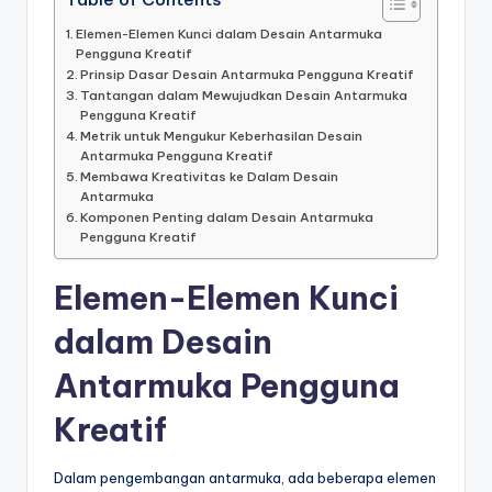
Elemen-Elemen Kunci dalam Desain Antarmuka
Pengguna Kreatif
Prinsip Dasar Desain Antarmuka Pengguna Kreatif
Tantangan dalam Mewujudkan Desain Antarmuka
Pengguna Kreatif
Metrik untuk Mengukur Keberhasilan Desain
Antarmuka Pengguna Kreatif
Membawa Kreativitas ke Dalam Desain
Antarmuka
Komponen Penting dalam Desain Antarmuka
Pengguna Kreatif
Elemen-Elemen Kunci
dalam Desain
Antarmuka Pengguna
Kreatif
Dalam pengembangan antarmuka, ada beberapa elemen