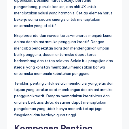
diperlukan. Desainer harus bekerja bersama
pengembang, penulis konten, dan ahli UX untuk
menciptakan solusi yang harmonis. Setiap elemen harus
bekerja sama secara sinergis untuk menciptakan
antarmuka yang efektif.
Eksplorasi ide dan inovasi terus-menerus menjadi kunci
dalam desain antarmuka pengguna kreatif. Dengan
mencoba pendekatan baru dan mendengarkan umpan
balik pengguna, desain antarmuka dapat terus
berkembang dan tetap relevan. Selain itu, pengujian dan
iterasi yang konstan membantu memastikan bahwa
antarmuka memenuhi kebutuhan pengguna.
Terakhir, penting untuk selalu memiliki visi yang jelas dan
tujuan yang terukur saat membangun desain antarmuka
pengguna kreatif. Dengan memadukan kreativitas dan
analisis berbasis data, desainer dapat menciptakan
pengalaman yang tidak hanya menarik tetapi juga
fungsional dan berdaya guna tinggi.
Komponen Penting