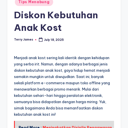
Posted
Tips Menabung
in
Diskon Kebutuhan
Anak Kost
Terry James
July 18, 2025
Posted
by
Menjadi anak kost sering kali identik dengan kehidupan
yang serba irit. Namun, dengan adanya berbagai jenis
diskon kebutuhan anak kost, gaya hidup hemat menjadi
semakin mungkin untuk diwujudkan. Saat ini, banyak
sekali platform e-commerce maupun toko offline yang
menawarkan berbagai promo menarik. Mulai dari
kebutuhan sehari-hari hingga peralatan elektronik,
semuanya bisa didapatkan dengan harga miring. Yuk,
simak bagaimana Anda bisa memanfaatkan diskon
kebutuhan anak kost ini!
Read More :
Meningkatkan Disiplin Pengawasan