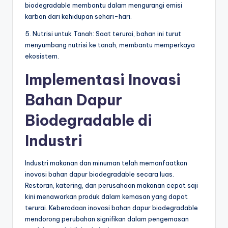
biodegradable membantu dalam mengurangi emisi
karbon dari kehidupan sehari-hari.
5. Nutrisi untuk Tanah: Saat terurai, bahan ini turut
menyumbang nutrisi ke tanah, membantu memperkaya
ekosistem.
Implementasi Inovasi
Bahan Dapur
Biodegradable di
Industri
Industri makanan dan minuman telah memanfaatkan
inovasi bahan dapur biodegradable secara luas.
Restoran, katering, dan perusahaan makanan cepat saji
kini menawarkan produk dalam kemasan yang dapat
terurai. Keberadaan inovasi bahan dapur biodegradable
mendorong perubahan signifikan dalam pengemasan