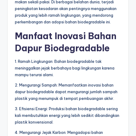
makan sekali pakai. Di berbagai belahan dunia, terjadi
peningkatan kesadaran akan pentingnya menggunakan
produk yang lebih ramah lingkungan, yang mendorong
perkembangan dan adopsi bahan biodegradable ini.
Manfaat Inovasi Bahan
Dapur Biodegradable
1. Ramah Lingkungan: Bahan biodegradable tak
meninggalkan jejak berbahaya bagi lingkungan karena
mampu terurai alami.
2. Mengurangi Sampah: Memanfaatkan inovasi bahan
dapur biodegradable dapat mengurangi jumlah sampah
plastik yang menumpuk di tempat pembuangan akhir.
3. Efisiensi Energi: Produksi bahan biodegradable sering
kali membutuhkan energi yang lebih sedikit dibandingkan
plastik konvensional.
4. Mengurangi Jejak Karbon: Mengadopsi bahan