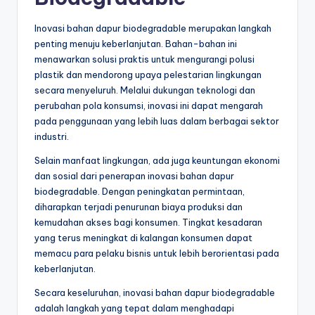
Inovasi bahan dapur biodegradable merupakan langkah
penting menuju keberlanjutan. Bahan-bahan ini
menawarkan solusi praktis untuk mengurangi polusi
plastik dan mendorong upaya pelestarian lingkungan
secara menyeluruh. Melalui dukungan teknologi dan
perubahan pola konsumsi, inovasi ini dapat mengarah
pada penggunaan yang lebih luas dalam berbagai sektor
industri.
Selain manfaat lingkungan, ada juga keuntungan ekonomi
dan sosial dari penerapan inovasi bahan dapur
biodegradable. Dengan peningkatan permintaan,
diharapkan terjadi penurunan biaya produksi dan
kemudahan akses bagi konsumen. Tingkat kesadaran
yang terus meningkat di kalangan konsumen dapat
memacu para pelaku bisnis untuk lebih berorientasi pada
keberlanjutan.
Secara keseluruhan, inovasi bahan dapur biodegradable
adalah langkah yang tepat dalam menghadapi