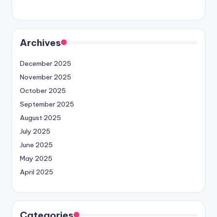
Archives
December 2025
November 2025
October 2025
September 2025
August 2025
July 2025
June 2025
May 2025
April 2025
Categories