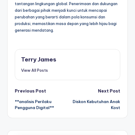
tantangan lingkungan global. Penerimaan dan dukungan
dari berbagai pihak menjadi kunci untuk mencapai
perubahan yang berarti dalam pola konsumsi dan
produksi, memastikan masa depan yang lebih hijau bagi
generasi mendatang.
Terry James
View All Posts
Post
Previous Post
Next Post
**analisis Perilaku
Diskon Kebutuhan Anak
navigation
Pengguna Digital**
Kost