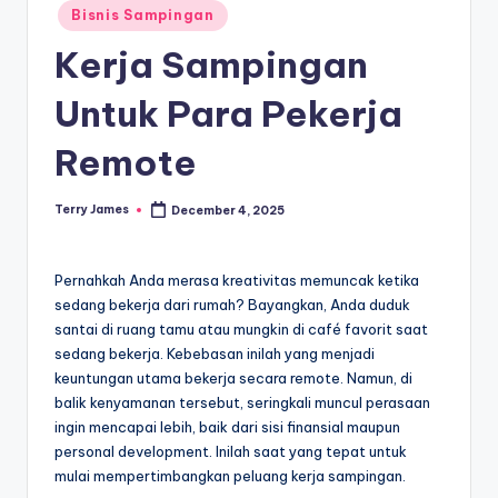
Posted
Bisnis Sampingan
in
Kerja Sampingan
Untuk Para Pekerja
Remote
Terry James
December 4, 2025
Posted
by
Pernahkah Anda merasa kreativitas memuncak ketika
sedang bekerja dari rumah? Bayangkan, Anda duduk
santai di ruang tamu atau mungkin di café favorit saat
sedang bekerja. Kebebasan inilah yang menjadi
keuntungan utama bekerja secara remote. Namun, di
balik kenyamanan tersebut, seringkali muncul perasaan
ingin mencapai lebih, baik dari sisi finansial maupun
personal development. Inilah saat yang tepat untuk
mulai mempertimbangkan peluang kerja sampingan.