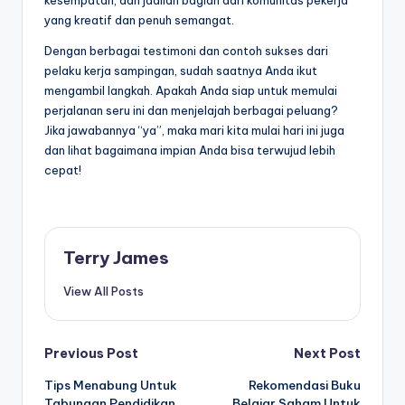
kesempatan, dan jadilah bagian dari komunitas pekerja
yang kreatif dan penuh semangat.
Dengan berbagai testimoni dan contoh sukses dari
pelaku kerja sampingan, sudah saatnya Anda ikut
mengambil langkah. Apakah Anda siap untuk memulai
perjalanan seru ini dan menjelajah berbagai peluang?
Jika jawabannya “ya”, maka mari kita mulai hari ini juga
dan lihat bagaimana impian Anda bisa terwujud lebih
cepat!
Terry James
View All Posts
Post
Previous Post
Next Post
Tips Menabung Untuk
Rekomendasi Buku
navigation
Tabungan Pendidikan
Belajar Saham Untuk