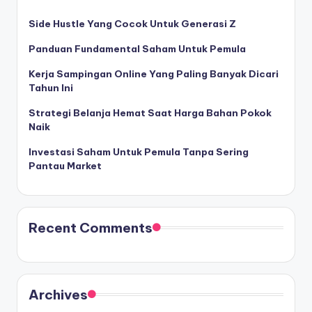
Side Hustle Yang Cocok Untuk Generasi Z
Panduan Fundamental Saham Untuk Pemula
Kerja Sampingan Online Yang Paling Banyak Dicari
Tahun Ini
Strategi Belanja Hemat Saat Harga Bahan Pokok
Naik
Investasi Saham Untuk Pemula Tanpa Sering
Pantau Market
Recent Comments
Archives