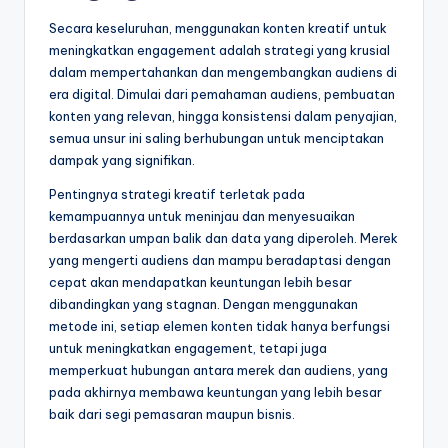
Secara keseluruhan, menggunakan konten kreatif untuk
meningkatkan engagement adalah strategi yang krusial
dalam mempertahankan dan mengembangkan audiens di
era digital. Dimulai dari pemahaman audiens, pembuatan
konten yang relevan, hingga konsistensi dalam penyajian,
semua unsur ini saling berhubungan untuk menciptakan
dampak yang signifikan.
Pentingnya strategi kreatif terletak pada
kemampuannya untuk meninjau dan menyesuaikan
berdasarkan umpan balik dan data yang diperoleh. Merek
yang mengerti audiens dan mampu beradaptasi dengan
cepat akan mendapatkan keuntungan lebih besar
dibandingkan yang stagnan. Dengan menggunakan
metode ini, setiap elemen konten tidak hanya berfungsi
untuk meningkatkan engagement, tetapi juga
memperkuat hubungan antara merek dan audiens, yang
pada akhirnya membawa keuntungan yang lebih besar
baik dari segi pemasaran maupun bisnis.