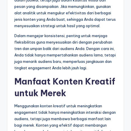
dalam jadwal, tetapi juga dalam kualitas visual dan
pesan yang disampaikan. Jika memungkinkan, gunakan
alat analitik untuk mengukur efektivitas dari berbagai
jenis konten yang Anda buat, sehingga Anda dapat terus
menyesuaikan strategi untuk hasil yang optimal.
Dalam mengejar konsistensi, penting untuk menjaga
fleksibilitas guna menyesuaikan diri dengan perubahan
tren dan umpan balik dari audiens Anda. Dengan cara ini,
Anda tidak hanya mempertahankan audiens lama, tetapi
juga menarik audiens baru, memperluas jangkauan dan
tingkat engagement Anda lebih jauh lagi.
Manfaat Konten Kreatif
untuk Merek
Menggunakan konten kreatif untuk meningkatkan
engagement tidak hanya meningkatkan interaksi dengan
audiens, tetapi juga membawa berbagai manfaat lain
bagi merek. Konten yang efektif dapat membangun