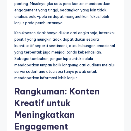
penting. Misalnya, jika satu jenis konten mendapatkan
engagement yang tinggi, sedangkan yang lain tidak,
analisis pola-pola ini dapat mengarahkan fokus lebih
lanjut pada pembuatannya.
Kesuksesan tidak hanya diukur dari angka saja, interaksi
positif yang mungkin tidak dapat diukur secara
kuantitatif seperti sentiment, atau hubungan emosional
yang terbentuk juga menjadi tanda keberhasilan.
Sebagai tambahan, jangan lupa untuk selalu
mendapatkan umpan balik langsung dari audiens melalui
survei sederhana atau sesi tanya jawab untuk
mendapatkan informasi lebih lanjut.
Rangkuman: Konten
Kreatif untuk
Meningkatkan
Engagement