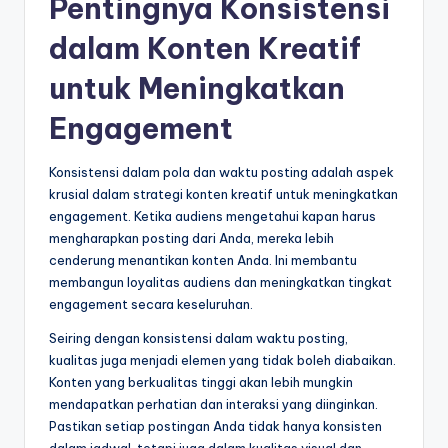
Pentingnya Konsistensi
dalam Konten Kreatif
untuk Meningkatkan
Engagement
Konsistensi dalam pola dan waktu posting adalah aspek
krusial dalam strategi konten kreatif untuk meningkatkan
engagement. Ketika audiens mengetahui kapan harus
mengharapkan posting dari Anda, mereka lebih
cenderung menantikan konten Anda. Ini membantu
membangun loyalitas audiens dan meningkatkan tingkat
engagement secara keseluruhan.
Seiring dengan konsistensi dalam waktu posting,
kualitas juga menjadi elemen yang tidak boleh diabaikan.
Konten yang berkualitas tinggi akan lebih mungkin
mendapatkan perhatian dan interaksi yang diinginkan.
Pastikan setiap postingan Anda tidak hanya konsisten