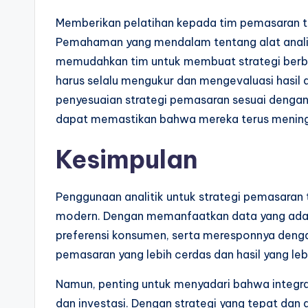
Memberikan pelatihan kepada tim pemasaran te
Pemahaman yang mendalam tentang alat analit
memudahkan tim untuk membuat strategi berbas
harus selalu mengukur dan mengevaluasi hasil 
penyesuaian strategi pemasaran sesuai dengan 
dapat memastikan bahwa mereka terus mening
Kesimpulan
Penggunaan analitik untuk strategi pemasaran t
modern. Dengan memanfaatkan data yang ada
preferensi konsumen, serta meresponnya dengan
pemasaran yang lebih cerdas dan hasil yang lebi
Namun, penting untuk menyadari bahwa integr
dan investasi. Dengan strategi yang tepat dan