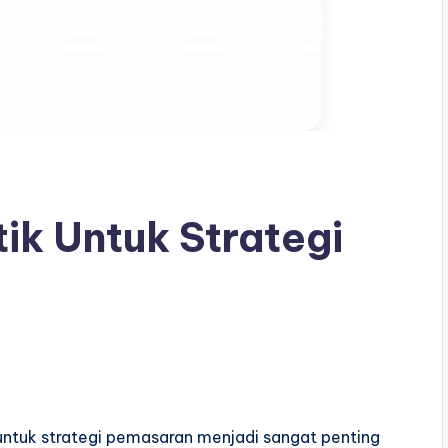
ik Untuk Strategi
k untuk strategi pemasaran menjadi sangat penting