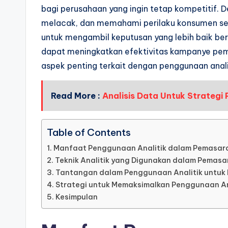
bagi perusahaan yang ingin tetap kompetitif. 
melacak, dan memahami perilaku konsumen sec
untuk mengambil keputusan yang lebih baik ber
dapat meningkatkan efektivitas kampanye pem
aspek penting terkait dengan penggunaan anali
Read More :
Analisis Data Untuk Strategi 
Table of Contents
Manfaat Penggunaan Analitik dalam Pemasar
Teknik Analitik yang Digunakan dalam Pemasa
Tantangan dalam Penggunaan Analitik untuk
Strategi untuk Memaksimalkan Penggunaan An
Kesimpulan