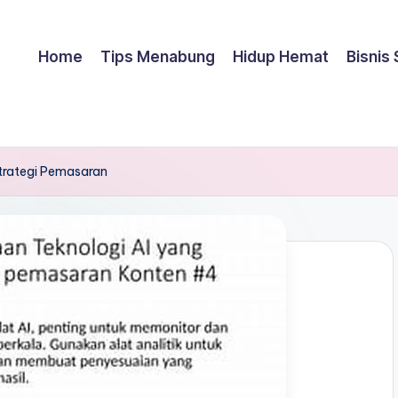
Home
Tips Menabung
Hidup Hemat
Bisnis
trategi Pemasaran