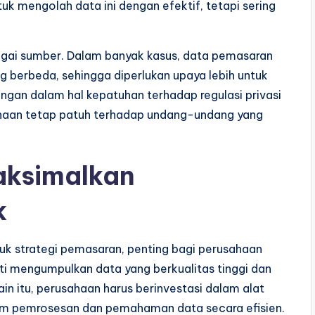
tuk mengolah data ini dengan efektif, tetapi sering
bagai sumber. Dalam banyak kasus, data pemasaran
g berbeda, sehingga diperlukan upaya lebih untuk
angan dalam hal kepatuhan terhadap regulasi privasi
ahaan tetap patuh terhadap undang-undang yang
aksimalkan
k
k strategi pemasaran, penting bagi perusahaan
arti mengumpulkan data yang berkualitas tinggi dan
in itu, perusahaan harus berinvestasi dalam alat
am pemrosesan dan pemahaman data secara efisien.