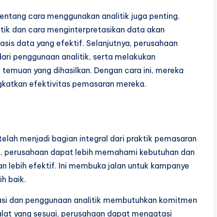
ntang cara menggunakan analitik juga penting.
ik dan cara menginterpretasikan data akan
is data yang efektif. Selanjutnya, perusahaan
dari penggunaan analitik, serta melakukan
temuan yang dihasilkan. Dengan cara ini, mereka
katkan efektivitas pemasaran mereka.
elah menjadi bagian integral dari praktik pemasaran
, perusahaan dapat lebih memahami kebutuhan dan
 lebih efektif. Ini membuka jalan untuk kampanye
h baik.
asi dan penggunaan analitik membutuhkan komitmen
 alat yang sesuai, perusahaan dapat mengatasi