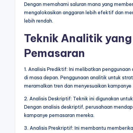
Dengan memahami saluran mana yang memberik
mengalokasikan anggaran lebih efektif dan m
lebih rendah.
Teknik Analitik yan
Pemasaran
1. Analisis Prediktif: Ini melibatkan penggunaa
di masa depan. Penggunaan analitik untuk str
meramalkan tren dan menyesuaikan kampanye 
2. Analisis Deskriptif: Teknik ini digunakan unt
Dengan analisis deskriptif, perusahaan menda
kampanye pemasaran mereka.
3. Analisis Preskriptif: Ini membantu memberik