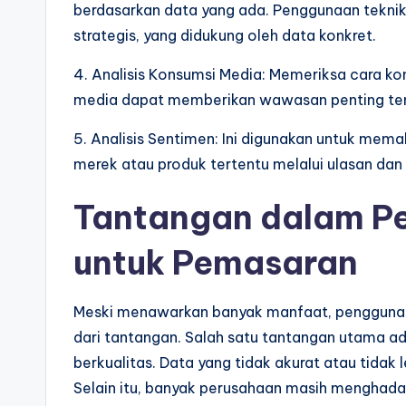
berdasarkan data yang ada. Penggunaan tekni
strategis, yang didukung oleh data konkret.
4. Analisis Konsumsi Media: Memeriksa cara k
media dapat memberikan wawasan penting tent
5. Analisis Sentimen: Ini digunakan untuk m
merek atau produk tertentu melalui ulasan dan
Tantangan dalam Pe
untuk Pemasaran
Meski menawarkan banyak manfaat, penggunaan
dari tantangan. Salah satu tantangan utama a
berkualitas. Data yang tidak akurat atau tida
Selain itu, banyak perusahaan masih menghada