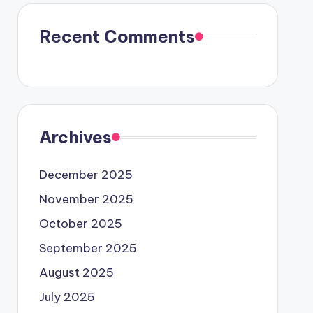
Recent Comments
Archives
December 2025
November 2025
October 2025
September 2025
August 2025
July 2025