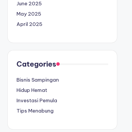
June 2025
May 2025
April 2025
Categories
Bisnis Sampingan
Hidup Hemat
Investasi Pemula
Tips Menabung