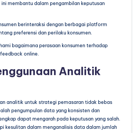
k ini membantu dalam pengambilan keputusan
onsumen berinteraksi dengan berbagai platform
ang preferensi dan perilaku konsumen.
emahami bagaimana perasaan konsumen terhadap
 feedback online.
nggunaan Analitik
 analitik untuk strategi pemasaran tidak bebas
dalah pengumpulan data yang konsisten dan
k lengkap dapat mengarah pada keputusan yang salah.
pi kesulitan dalam menganalisis data dalam jumlah