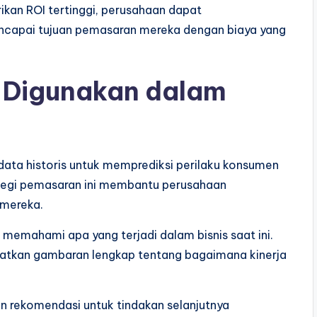
an ROI tertinggi, perusahaan dapat
encapai tujuan pemasaran mereka dengan biaya yang
g Digunakan dalam
n data historis untuk memprediksi perilaku konsumen
ategi pemasaran ini membantu perusahaan
mereka.
uk memahami apa yang terjadi dalam bisnis saat ini.
patkan gambaran lengkap tentang bagaimana kinerja
an rekomendasi untuk tindakan selanjutnya