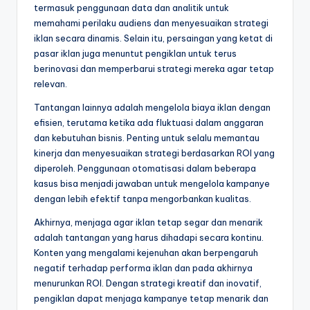
termasuk penggunaan data dan analitik untuk
memahami perilaku audiens dan menyesuaikan strategi
iklan secara dinamis. Selain itu, persaingan yang ketat di
pasar iklan juga menuntut pengiklan untuk terus
berinovasi dan memperbarui strategi mereka agar tetap
relevan.
Tantangan lainnya adalah mengelola biaya iklan dengan
efisien, terutama ketika ada fluktuasi dalam anggaran
dan kebutuhan bisnis. Penting untuk selalu memantau
kinerja dan menyesuaikan strategi berdasarkan ROI yang
diperoleh. Penggunaan otomatisasi dalam beberapa
kasus bisa menjadi jawaban untuk mengelola kampanye
dengan lebih efektif tanpa mengorbankan kualitas.
Akhirnya, menjaga agar iklan tetap segar dan menarik
adalah tantangan yang harus dihadapi secara kontinu.
Konten yang mengalami kejenuhan akan berpengaruh
negatif terhadap performa iklan dan pada akhirnya
menurunkan ROI. Dengan strategi kreatif dan inovatif,
pengiklan dapat menjaga kampanye tetap menarik dan