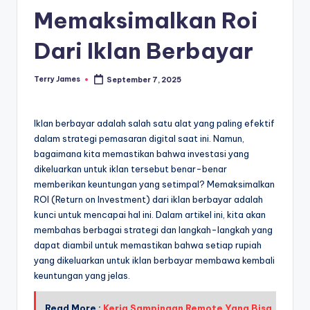
Memaksimalkan Roi
Dari Iklan Berbayar
Terry James
September 7, 2025
Posted
by
Iklan berbayar adalah salah satu alat yang paling efektif
dalam strategi pemasaran digital saat ini. Namun,
bagaimana kita memastikan bahwa investasi yang
dikeluarkan untuk iklan tersebut benar-benar
memberikan keuntungan yang setimpal? Memaksimalkan
ROI (Return on Investment) dari iklan berbayar adalah
kunci untuk mencapai hal ini. Dalam artikel ini, kita akan
membahas berbagai strategi dan langkah-langkah yang
dapat diambil untuk memastikan bahwa setiap rupiah
yang dikeluarkan untuk iklan berbayar membawa kembali
keuntungan yang jelas.
Read More :
Kerja Sampingan Remote Yang Bisa