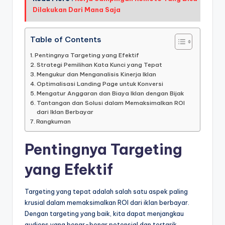
Dilakukan Dari Mana Saja
Table of Contents
Pentingnya Targeting yang Efektif
Strategi Pemilihan Kata Kunci yang Tepat
Mengukur dan Menganalisis Kinerja Iklan
Optimalisasi Landing Page untuk Konversi
Mengatur Anggaran dan Biaya Iklan dengan Bijak
Tantangan dan Solusi dalam Memaksimalkan ROI
dari Iklan Berbayar
Rangkuman
Pentingnya Targeting
yang Efektif
Targeting yang tepat adalah salah satu aspek paling
krusial dalam memaksimalkan ROI dari iklan berbayar.
Dengan targeting yang baik, kita dapat menjangkau
audiens yang benar-benar potensial dan tertarik