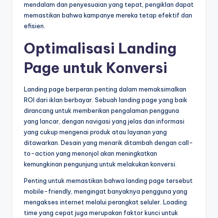
mendalam dan penyesuaian yang tepat, pengiklan dapat
memastikan bahwa kampanye mereka tetap efektif dan
efisien.
Optimalisasi Landing
Page untuk Konversi
Landing page berperan penting dalam memaksimalkan
ROI dari iklan berbayar. Sebuah landing page yang baik
dirancang untuk memberikan pengalaman pengguna
yang lancar, dengan navigasi yang jelas dan informasi
yang cukup mengenai produk atau layanan yang
ditawarkan. Desain yang menarik ditambah dengan call-
to-action yang menonjol akan meningkatkan
kemungkinan pengunjung untuk melakukan konversi.
Penting untuk memastikan bahwa landing page tersebut
mobile-friendly, mengingat banyaknya pengguna yang
mengakses internet melalui perangkat seluler. Loading
time yang cepat juga merupakan faktor kunci untuk