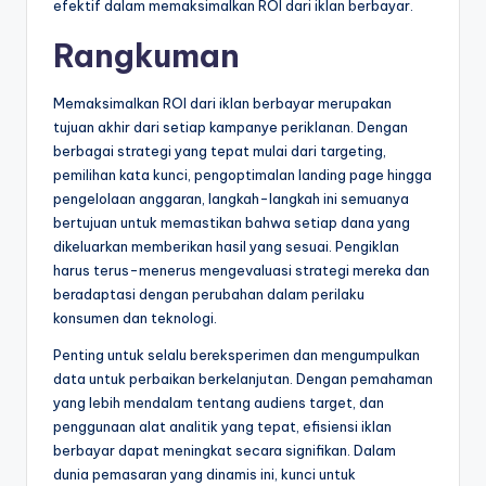
efektif dalam memaksimalkan ROI dari iklan berbayar.
Rangkuman
Memaksimalkan ROI dari iklan berbayar merupakan
tujuan akhir dari setiap kampanye periklanan. Dengan
berbagai strategi yang tepat mulai dari targeting,
pemilihan kata kunci, pengoptimalan landing page hingga
pengelolaan anggaran, langkah-langkah ini semuanya
bertujuan untuk memastikan bahwa setiap dana yang
dikeluarkan memberikan hasil yang sesuai. Pengiklan
harus terus-menerus mengevaluasi strategi mereka dan
beradaptasi dengan perubahan dalam perilaku
konsumen dan teknologi.
Penting untuk selalu bereksperimen dan mengumpulkan
data untuk perbaikan berkelanjutan. Dengan pemahaman
yang lebih mendalam tentang audiens target, dan
penggunaan alat analitik yang tepat, efisiensi iklan
berbayar dapat meningkat secara signifikan. Dalam
dunia pemasaran yang dinamis ini, kunci untuk