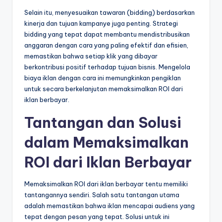
Selain itu, menyesuaikan tawaran (bidding) berdasarkan
kinerja dan tujuan kampanye juga penting. Strategi
bidding yang tepat dapat membantu mendistribusikan
anggaran dengan cara yang paling efektif dan efisien,
memastikan bahwa setiap klik yang dibayar
berkontribusi positif terhadap tujuan bisnis. Mengelola
biaya iklan dengan cara ini memungkinkan pengiklan
untuk secara berkelanjutan memaksimalkan ROI dari
iklan berbayar.
Tantangan dan Solusi
dalam Memaksimalkan
ROI dari Iklan Berbayar
Memaksimalkan ROI dari iklan berbayar tentu memiliki
tantangannya sendiri. Salah satu tantangan utama
adalah memastikan bahwa iklan mencapai audiens yang
tepat dengan pesan yang tepat. Solusi untuk ini