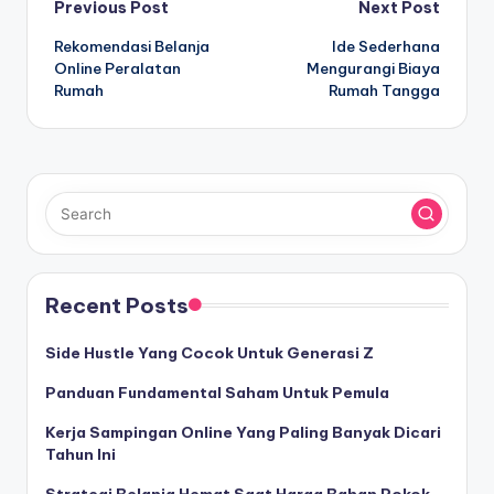
Post
Previous Post
Next Post
Rekomendasi Belanja
Ide Sederhana
navigation
Online Peralatan
Mengurangi Biaya
Rumah
Rumah Tangga
Recent Posts
Side Hustle Yang Cocok Untuk Generasi Z
Panduan Fundamental Saham Untuk Pemula
Kerja Sampingan Online Yang Paling Banyak Dicari
Tahun Ini
Strategi Belanja Hemat Saat Harga Bahan Pokok