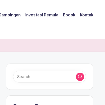
 Sampingan
Investasi Pemula
Ebook
Kontak