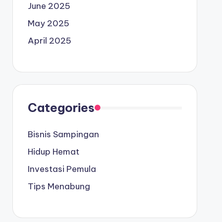
June 2025
May 2025
April 2025
Categories
Bisnis Sampingan
Hidup Hemat
Investasi Pemula
Tips Menabung