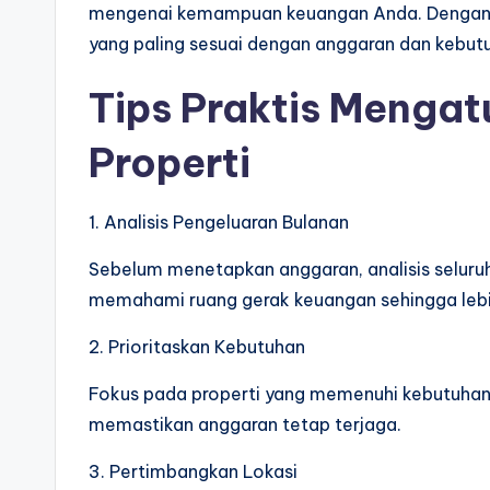
mengenai kemampuan keuangan Anda. Dengan d
yang paling sesuai dengan anggaran dan kebut
Tips Praktis Menga
Properti
1. Analisis Pengeluaran Bulanan
Sebelum menetapkan anggaran, analisis seluru
memahami ruang gerak keuangan sehingga leb
2. Prioritaskan Kebutuhan
Fokus pada properti yang memenuhi kebutuhan
memastikan anggaran tetap terjaga.
3. Pertimbangkan Lokasi