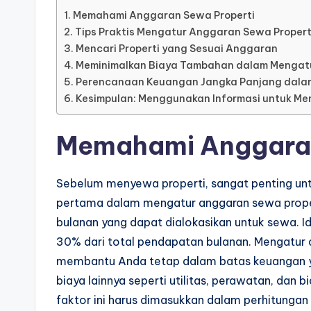
Memahami Anggaran Sewa Properti
Tips Praktis Mengatur Anggaran Sewa Propert
Mencari Properti yang Sesuai Anggaran
Meminimalkan Biaya Tambahan dalam Mengatu
Perencanaan Keuangan Jangka Panjang dala
Kesimpulan: Menggunakan Informasi untuk Me
Memahami Anggaran
Sebelum menyewa properti, sangat penting un
pertama dalam mengatur anggaran sewa prope
bulanan yang dapat dialokasikan untuk sewa. I
30% dari total pendapatan bulanan. Mengatur
membantu Anda tetap dalam batas keuangan ya
biaya lainnya seperti utilitas, perawatan, dan
faktor ini harus dimasukkan dalam perhitung