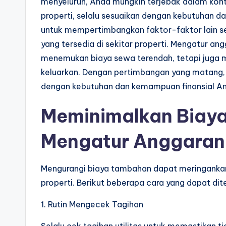
menyeluruh, Anda mungkin terjebak dalam kon
properti, selalu sesuaikan dengan kebutuhan dan 
untuk mempertimbangkan faktor-faktor lain sep
yang tersedia di sekitar properti. Mengatur an
menemukan biaya sewa terendah, tetapi juga m
keluarkan. Dengan pertimbangan yang matang,
dengan kebutuhan dan kemampuan finansial A
Meminimalkan Biay
Mengatur Anggaran 
Mengurangi biaya tambahan dapat meringankan
properti. Berikut beberapa cara yang dapat dit
1. Rutin Mengecek Tagihan