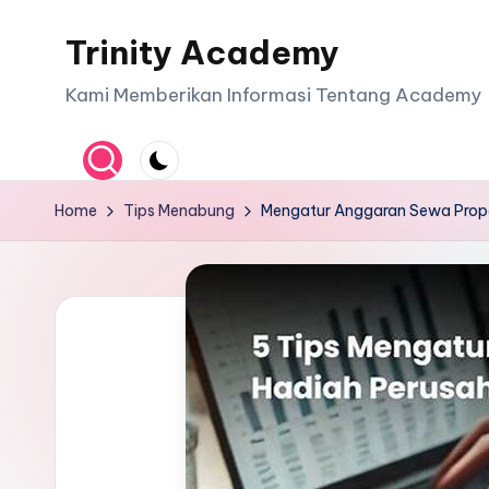
Trinity Academy
Skip
to
Kami Memberikan Informasi Tentang Academy
content
Home
Tips Menabung
Mengatur Anggaran Sewa Prope