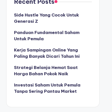
Recent Posts
Side Hustle Yang Cocok Untuk
Generasi Z
Panduan Fundamental Saham
Untuk Pemula
Kerja Sampingan Online Yang
Paling Banyak Dicari Tahun Ini
Strategi Belanja Hemat Saat
Harga Bahan Pokok Naik
Investasi Saham Untuk Pemula
Tanpa Sering Pantau Market