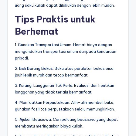
uang saku kuliah dapat dilakukan dengan lebih mudah.
Tips Praktis untuk
Berhemat
1. Gunakan Transportasi Umum: Hemat biaya dengan
mengandalkan transportasi umum daripada kendaraan
pribadi.
2. Beli Barang Bekas: Buku atau peralatan bekas bisa
jauh lebih murah dan tetap bermanfaat.
3. Kurangi Langganan Tak Perlu: Evaluasi dan hentikan
langganan yang tidak terlalu bermanfaat.
4. Manfaatkan Perpustakaan: Alih-alih membeli buku,
gunakan fasilitas perpustakaan selalu memungkinkan.
5. Ajukan Beasiswa: Cari peluang beasiswa yang dapat
membantu meringankan biaya kuliah.