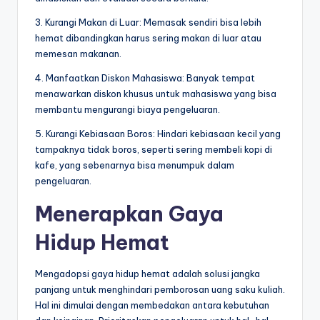
3. Kurangi Makan di Luar: Memasak sendiri bisa lebih
hemat dibandingkan harus sering makan di luar atau
memesan makanan.
4. Manfaatkan Diskon Mahasiswa: Banyak tempat
menawarkan diskon khusus untuk mahasiswa yang bisa
membantu mengurangi biaya pengeluaran.
5. Kurangi Kebiasaan Boros: Hindari kebiasaan kecil yang
tampaknya tidak boros, seperti sering membeli kopi di
kafe, yang sebenarnya bisa menumpuk dalam
pengeluaran.
Menerapkan Gaya
Hidup Hemat
Mengadopsi gaya hidup hemat adalah solusi jangka
panjang untuk menghindari pemborosan uang saku kuliah.
Hal ini dimulai dengan membedakan antara kebutuhan