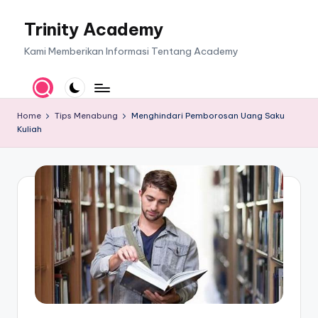
Trinity Academy
Skip
to
Kami Memberikan Informasi Tentang Academy
content
Home
Tips Menabung
Menghindari Pemborosan Uang Saku
Kuliah