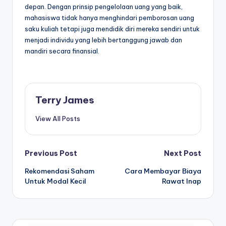
depan. Dengan prinsip pengelolaan uang yang baik,
mahasiswa tidak hanya menghindari pemborosan uang
saku kuliah tetapi juga mendidik diri mereka sendiri untuk
menjadi individu yang lebih bertanggung jawab dan
mandiri secara finansial.
Terry James
View All Posts
Post
Previous Post
Next Post
Rekomendasi Saham
Cara Membayar Biaya
navigation
Untuk Modal Kecil
Rawat Inap