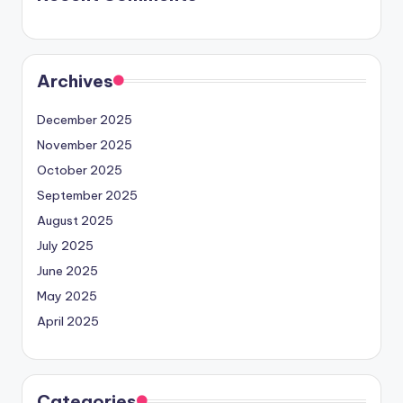
Archives
December 2025
November 2025
October 2025
September 2025
August 2025
July 2025
June 2025
May 2025
April 2025
Categories