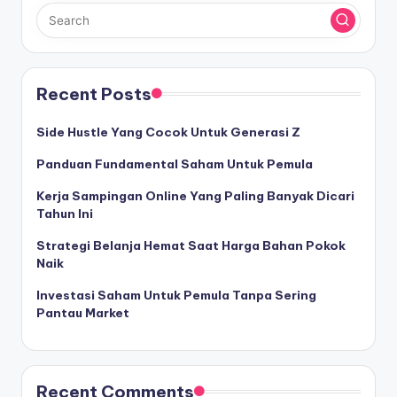
Recent Posts
Side Hustle Yang Cocok Untuk Generasi Z
Panduan Fundamental Saham Untuk Pemula
Kerja Sampingan Online Yang Paling Banyak Dicari
Tahun Ini
Strategi Belanja Hemat Saat Harga Bahan Pokok
Naik
Investasi Saham Untuk Pemula Tanpa Sering
Pantau Market
Recent Comments