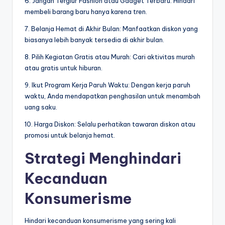
6. Jangan Tergiur Fashion atau Gadget Terbaru: Hindari
membeli barang baru hanya karena tren.
7. Belanja Hemat di Akhir Bulan: Manfaatkan diskon yang
biasanya lebih banyak tersedia di akhir bulan.
8. Pilih Kegiatan Gratis atau Murah: Cari aktivitas murah
atau gratis untuk hiburan.
9. Ikut Program Kerja Paruh Waktu: Dengan kerja paruh
waktu, Anda mendapatkan penghasilan untuk menambah
uang saku.
10. Harga Diskon: Selalu perhatikan tawaran diskon atau
promosi untuk belanja hemat.
Strategi Menghindari
Kecanduan
Konsumerisme
Hindari kecanduan konsumerisme yang sering kali