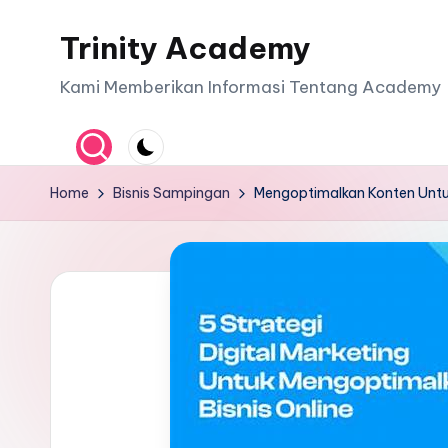
Trinity Academy
Skip
to
Kami Memberikan Informasi Tentang Academy
content
Home
Bisnis Sampingan
Mengoptimalkan Konten Untuk