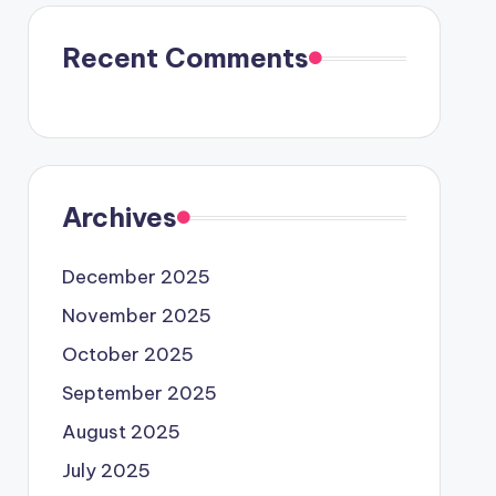
Recent Comments
Archives
December 2025
November 2025
October 2025
September 2025
August 2025
July 2025