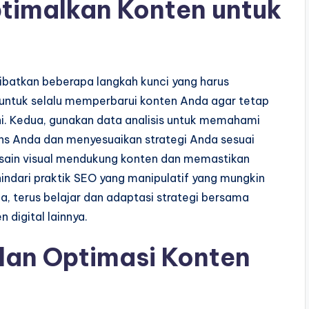
ptimalkan Konten untuk
ibatkan beberapa langkah kunci yang harus
 untuk selalu memperbarui konten Anda agar tetap
ni. Kedua, gunakan data analisis untuk memahami
iens Anda dan menyesuaikan strategi Anda sesuai
esain visual mendukung konten dan memastikan
ndari praktik SEO yang manipulatif yang mungkin
a, terus belajar dan adaptasi strategi bersama
digital lainnya.
lan Optimasi Konten