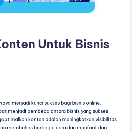
onten Untuk Bisnis
maya menjadi kunci sukses bagi bisnis online.
t menjadi pembeda antara bisnis yang sukses
optimalkan konten adalah meningkatkan visibilitas
i akan membahas berbagai cara dan manfaat dari