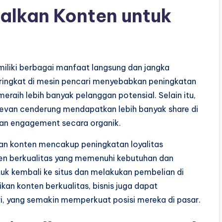
lkan Konten untuk
iliki berbagai manfaat langsung dan jangka
ringkat di mesin pencari menyebabkan peningkatan
eraih lebih banyak pelanggan potensial. Selain itu,
elevan cenderung mendapatkan lebih banyak share di
dan engagement secara organik.
n konten mencakup peningkatan loyalitas
en berkualitas yang memenuhi kebutuhan dan
uk kembali ke situs dan melakukan pembelian di
an konten berkualitas, bisnis juga dapat
, yang semakin memperkuat posisi mereka di pasar.