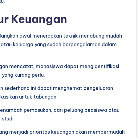
u.
tur Keuangan
ai langkah awal menerapkan teknik menabung mudah
 atau keluarga yang sudah berpengalaman dalam
gan mencatat, mahasiswa dapat mengidentifikasi
yang kurang perlu.
an sederhana ini dapat menghemat pengeluaran
okasikan untuk tabungan.
 menambah pemasukan, cari peluang beasiswa atau
studi.
a yang menjadi prioritas keuangan akan mempermudah