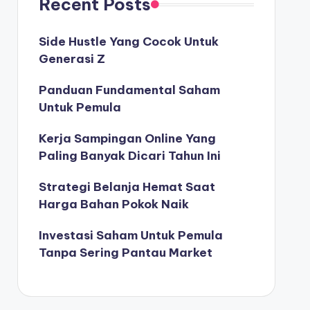
Recent Posts
Side Hustle Yang Cocok Untuk
Generasi Z
Panduan Fundamental Saham
Untuk Pemula
Kerja Sampingan Online Yang
Paling Banyak Dicari Tahun Ini
Strategi Belanja Hemat Saat
Harga Bahan Pokok Naik
Investasi Saham Untuk Pemula
Tanpa Sering Pantau Market