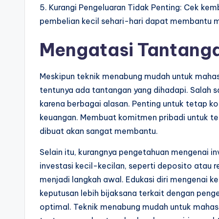
5. Kurangi Pengeluaran Tidak Penting: Cek kemb
pembelian kecil sehari-hari dapat membantu
Mengatasi Tantang
Meskipun teknik menabung mudah untuk mahasis
tentunya ada tantangan yang dihadapi. Salah
karena berbagai alasan. Penting untuk tetap k
keuangan. Membuat komitmen pribadi untuk t
dibuat akan sangat membantu.
Selain itu, kurangnya pengetahuan mengenai inv
investasi kecil-kecilan, seperti deposito atau
menjadi langkah awal. Edukasi diri mengenai 
keputusan lebih bijaksana terkait dengan p
optimal. Teknik menabung mudah untuk mahasi