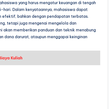
mahasiswa yang harus mengatur keuangan di tengah
ri-hari. Dalam kenyataannya, mahasiswa dapat
 efektif, bahkan dengan pendapatan terbatas.
ng, tetapi juga mengenai mengelola dan
 ini akan memberikan panduan dan teknik menabung
n dana darurat, ataupun menggapai keinginan
Biaya Kuliah