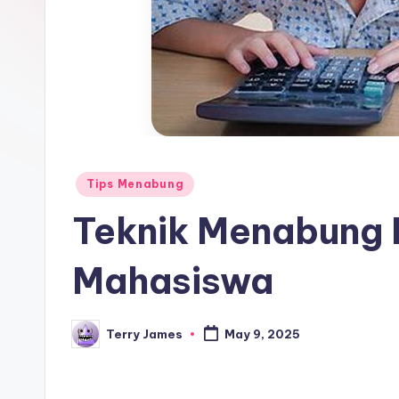
Posted
Tips Menabung
in
Teknik Menabung
Mahasiswa
Terry James
May 9, 2025
Posted
by