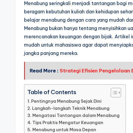
Menabung seringkali menjadi tantangan bagi 
beragam kebutuhan kuliah dan kehidupan seha
belajar menabung dengan cara yang mudah dan
Menabung bukan hanya tentang menyisihkan ua
merencanakan keuangan dengan bijak. Artikel
mudah untuk mahasiswa agar dapat menyiapka
jangka panjang mereka.
Read More :
Strategi Efisien Pengelolaan 
Table of Contents
Pentingnya Menabung Sejak Dini
Langkah-langkah Teknik Menabung
Mengatasi Tantangan dalam Menabung
Tips Praktis Mengatur Keuangan
Menabung untuk Masa Depan