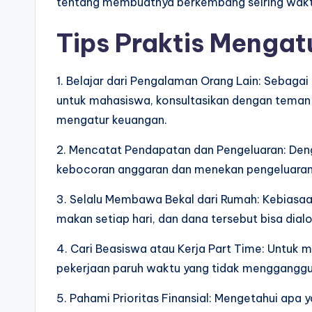
tentang membuatnya berkembang seiring wakt
Tips Praktis Menga
1. Belajar dari Pengalaman Orang Lain: Sebag
untuk mahasiswa, konsultasikan dengan teman
mengatur keuangan.
2. Mencatat Pendapatan dan Pengeluaran: Den
kebocoran anggaran dan menekan pengeluaran 
3. Selalu Membawa Bekal dari Rumah: Kebiasa
makan setiap hari, dan dana tersebut bisa dial
4. Cari Beasiswa atau Kerja Part Time: Untuk
pekerjaan paruh waktu yang tidak mengganggu 
5. Pahami Prioritas Finansial: Mengetahui ap