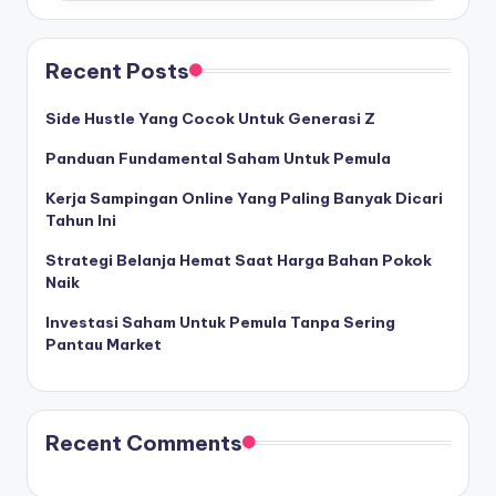
Recent Posts
Side Hustle Yang Cocok Untuk Generasi Z
Panduan Fundamental Saham Untuk Pemula
Kerja Sampingan Online Yang Paling Banyak Dicari
Tahun Ini
Strategi Belanja Hemat Saat Harga Bahan Pokok
Naik
Investasi Saham Untuk Pemula Tanpa Sering
Pantau Market
Recent Comments