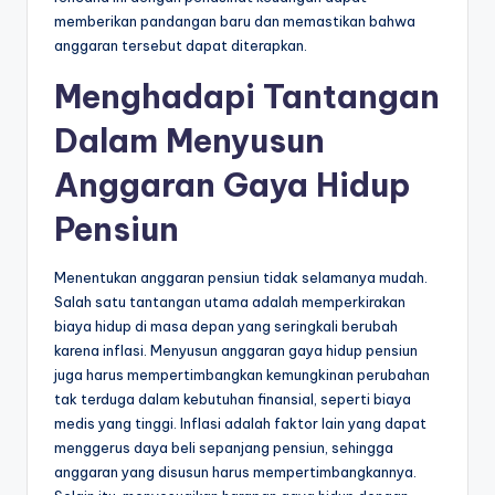
memberikan pandangan baru dan memastikan bahwa
anggaran tersebut dapat diterapkan.
Menghadapi Tantangan
Dalam Menyusun
Anggaran Gaya Hidup
Pensiun
Menentukan anggaran pensiun tidak selamanya mudah.
Salah satu tantangan utama adalah memperkirakan
biaya hidup di masa depan yang seringkali berubah
karena inflasi. Menyusun anggaran gaya hidup pensiun
juga harus mempertimbangkan kemungkinan perubahan
tak terduga dalam kebutuhan finansial, seperti biaya
medis yang tinggi. Inflasi adalah faktor lain yang dapat
menggerus daya beli sepanjang pensiun, sehingga
anggaran yang disusun harus mempertimbangkannya.