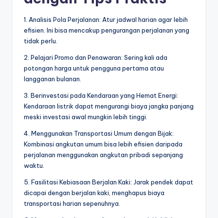
1. Analisis Pola Perjalanan: Atur jadwal harian agar lebih
efisien. Ini bisa mencakup pengurangan perjalanan yang
tidak perlu.
2. Pelajari Promo dan Penawaran: Sering kali ada
potongan harga untuk pengguna pertama atau
langganan bulanan.
3. Berinvestasi pada Kendaraan yang Hemat Energi:
Kendaraan listrik dapat mengurangi biaya jangka panjang
meski investasi awal mungkin lebih tinggi.
4. Menggunakan Transportasi Umum dengan Bijak:
Kombinasi angkutan umum bisa lebih efisien daripada
perjalanan menggunakan angkutan pribadi sepanjang
waktu.
5. Fasilitasi Kebiasaan Berjalan Kaki: Jarak pendek dapat
dicapai dengan berjalan kaki, menghapus biaya
transportasi harian sepenuhnya.