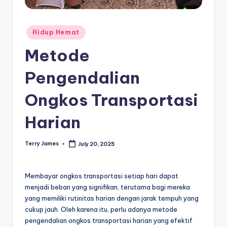
Posted
Hidup Hemat
in
Metode
Pengendalian
Ongkos Transportasi
Harian
Terry James
July 20, 2025
Posted
by
Membayar ongkos transportasi setiap hari dapat
menjadi beban yang signifikan, terutama bagi mereka
yang memiliki rutinitas harian dengan jarak tempuh yang
cukup jauh. Oleh karena itu, perlu adanya metode
pengendalian ongkos transportasi harian yang efektif