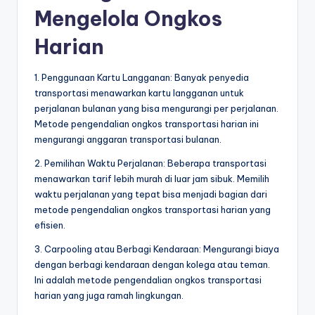
Mengelola Ongkos
Harian
1. Penggunaan Kartu Langganan: Banyak penyedia
transportasi menawarkan kartu langganan untuk
perjalanan bulanan yang bisa mengurangi per perjalanan.
Metode pengendalian ongkos transportasi harian ini
mengurangi anggaran transportasi bulanan.
2. Pemilihan Waktu Perjalanan: Beberapa transportasi
menawarkan tarif lebih murah di luar jam sibuk. Memilih
waktu perjalanan yang tepat bisa menjadi bagian dari
metode pengendalian ongkos transportasi harian yang
efisien.
3. Carpooling atau Berbagi Kendaraan: Mengurangi biaya
dengan berbagi kendaraan dengan kolega atau teman.
Ini adalah metode pengendalian ongkos transportasi
harian yang juga ramah lingkungan.