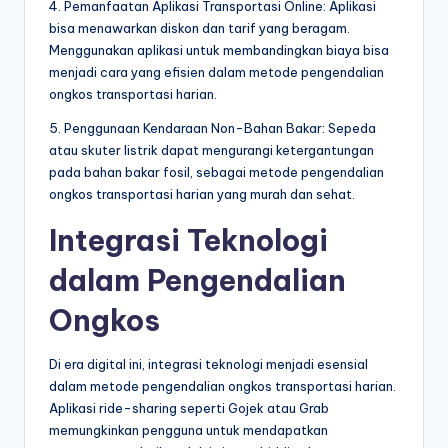
4. Pemanfaatan Aplikasi Transportasi Online: Aplikasi
bisa menawarkan diskon dan tarif yang beragam.
Menggunakan aplikasi untuk membandingkan biaya bisa
menjadi cara yang efisien dalam metode pengendalian
ongkos transportasi harian.
5. Penggunaan Kendaraan Non-Bahan Bakar: Sepeda
atau skuter listrik dapat mengurangi ketergantungan
pada bahan bakar fosil, sebagai metode pengendalian
ongkos transportasi harian yang murah dan sehat.
Integrasi Teknologi
dalam Pengendalian
Ongkos
Di era digital ini, integrasi teknologi menjadi esensial
dalam metode pengendalian ongkos transportasi harian.
Aplikasi ride-sharing seperti Gojek atau Grab
memungkinkan pengguna untuk mendapatkan