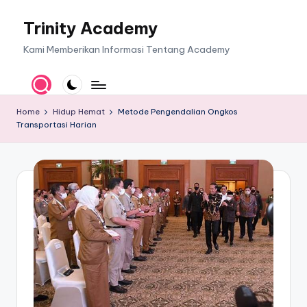
Trinity Academy
Skip
to
Kami Memberikan Informasi Tentang Academy
content
Home
Hidup Hemat
Metode Pengendalian Ongkos
Transportasi Harian