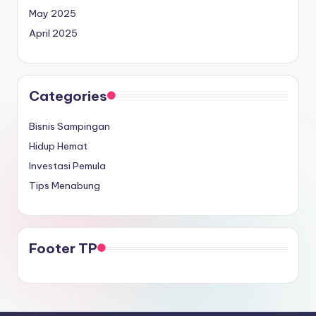
May 2025
April 2025
Categories
Bisnis Sampingan
Hidup Hemat
Investasi Pemula
Tips Menabung
Footer TP