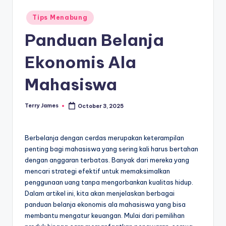
Posted
Tips Menabung
in
Panduan Belanja
Ekonomis Ala
Mahasiswa
Terry James
October 3, 2025
Posted
by
Berbelanja dengan cerdas merupakan keterampilan
penting bagi mahasiswa yang sering kali harus bertahan
dengan anggaran terbatas. Banyak dari mereka yang
mencari strategi efektif untuk memaksimalkan
penggunaan uang tanpa mengorbankan kualitas hidup.
Dalam artikel ini, kita akan menjelaskan berbagai
panduan belanja ekonomis ala mahasiswa yang bisa
membantu mengatur keuangan. Mulai dari pemilihan