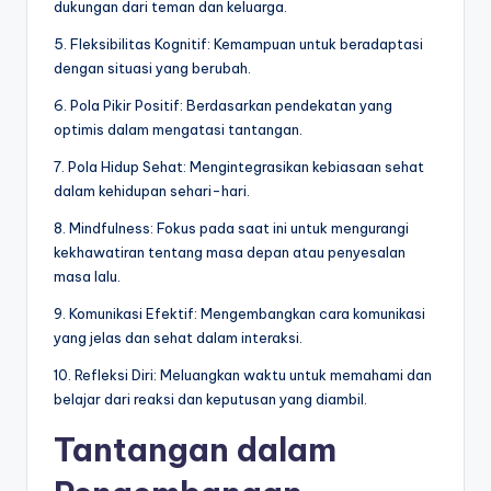
dukungan dari teman dan keluarga.
5. Fleksibilitas Kognitif: Kemampuan untuk beradaptasi
dengan situasi yang berubah.
6. Pola Pikir Positif: Berdasarkan pendekatan yang
optimis dalam mengatasi tantangan.
7. Pola Hidup Sehat: Mengintegrasikan kebiasaan sehat
dalam kehidupan sehari-hari.
8. Mindfulness: Fokus pada saat ini untuk mengurangi
kekhawatiran tentang masa depan atau penyesalan
masa lalu.
9. Komunikasi Efektif: Mengembangkan cara komunikasi
yang jelas dan sehat dalam interaksi.
10. Refleksi Diri: Meluangkan waktu untuk memahami dan
belajar dari reaksi dan keputusan yang diambil.
Tantangan dalam