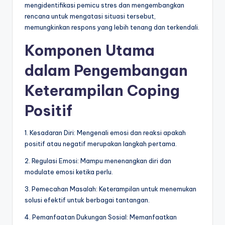
mengidentifikasi pemicu stres dan mengembangkan
rencana untuk mengatasi situasi tersebut,
memungkinkan respons yang lebih tenang dan terkendali.
Komponen Utama
dalam Pengembangan
Keterampilan Coping
Positif
1. Kesadaran Diri: Mengenali emosi dan reaksi apakah
positif atau negatif merupakan langkah pertama.
2. Regulasi Emosi: Mampu menenangkan diri dan
modulate emosi ketika perlu.
3. Pemecahan Masalah: Keterampilan untuk menemukan
solusi efektif untuk berbagai tantangan.
4. Pemanfaatan Dukungan Sosial: Memanfaatkan