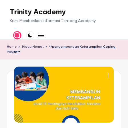
Trinity Academy
Skip
to
Kami Memberikan Informasi Tentang Academy
content
Home
Hidup Hemat
**pengembangan Keterampilan Coping
Positif**