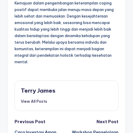
Kemajuan dalam pengembangan keterampilan coping
positif dapat membuka jalan menuju masa depan yang
lebih sehat dan memuaskan. Dengan kesejahteraan
emosional yang lebih baik, seseorang bisa mencapai
kualitas hidup yang lebih tinggi dan menjadi lebih baik
dalam beradaptasi dengan dinamika kehidupan yang
terus berubah. Melalui upaya bersama individu dan
komunitas, keterampilan ini dapat menjadi bagian
integral dari pendekatan holistik terhadap kesehatan
mental.
Terry James
View All Posts
Post
Previous Post
Next Post
Cara Investasi Aman
Workshop Pengelolaan