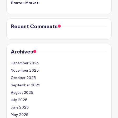
Pantau Market
Recent Comments
Archives
December 2025
November 2025
October 2025
September 2025
August 2025
July 2025
June 2025
May 2025