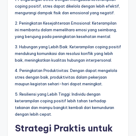
coping positif, stres dapat dikelola dengan lebih efektif,
mengurangi dampak fisik dan emosional yang negatif.
2. Peningkatan Kesejahteraan Emosional: Keterampilan
ini membantu dalam memelihara emosi yang seimbang,
yang berujung pada peningkatan kesehatan mental.
3. Hubungan yang Lebih Baik: Keterampilan coping positif
mendukung komunikasi dan resolusi konflik yang lebih
baik, meningkatkan kualitas hubungan interpersonal.
4. Peningkatan Produktivitas: Dengan dapat mengelola
stres dengan baik, produktivitas dalam pekerjaan
maupun kegiatan sehari-hari dapat meningkat.
5. Resiliensi yang Lebih Tinggi: Individu dengan
keterampilan coping positif lebih tahan terhadap
tekanan dan mampu bangkit kembali dari kemunduran
dengan lebih cepat.
Strategi Praktis untuk