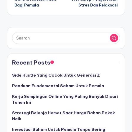
navigation
Bagi Pemula
Stres Dan Relaksasi
Recent Posts
Side Hustle Yang Cocok Untuk Generasi Z
Panduan Fundamental Saham Untuk Pemula
Kerja Sampingan Online Yang Paling Banyak Dicari
Tahun Ini
Strategi Belanja Hemat Saat Harga Bahan Pokok
Naik
Investasi Saham Untuk Pemula Tanpa Sering