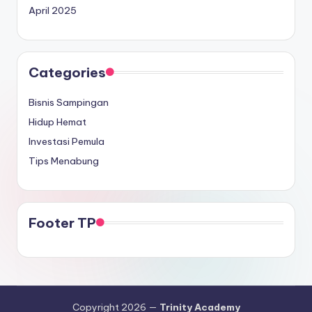
April 2025
Categories
Bisnis Sampingan
Hidup Hemat
Investasi Pemula
Tips Menabung
Footer TP
Copyright 2026 —
Trinity Academy