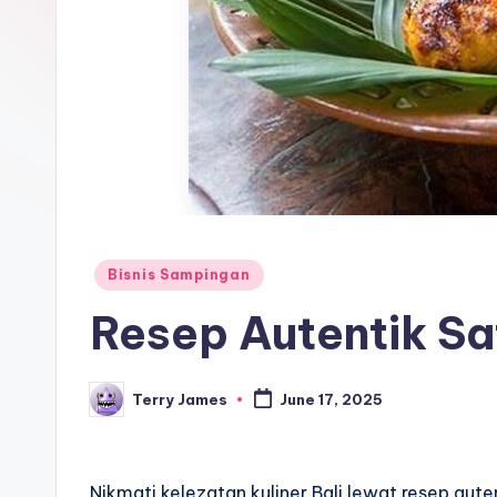
Posted
Bisnis Sampingan
in
Resep Autentik Sat
Terry James
June 17, 2025
Posted
by
Nikmati kelezatan kuliner Bali lewat resep autent