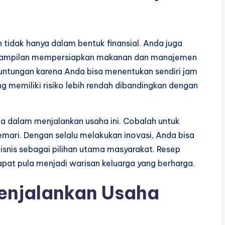
tidak hanya dalam bentuk finansial. Anda juga
ampilan mempersiapkan makanan dan manajemen
 keuntungan karena Anda bisa menentukan sendiri jam
ung memiliki risiko lebih rendah dibandingkan dengan
a dalam menjalankan usaha ini. Cobalah untuk
mari. Dengan selalu melakukan inovasi, Anda bisa
snis sebagai pilihan utama masyarakat. Resep
at pula menjadi warisan keluarga yang berharga.
enjalankan Usaha