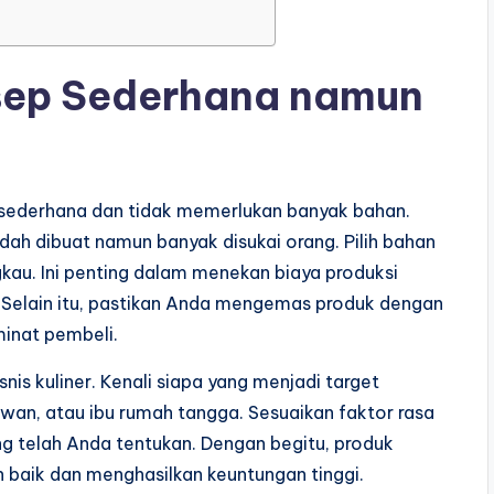
sep Sederhana namun
sederhana dan tidak memerlukan banyak bahan.
udah dibuat namun banyak disukai orang. Pilih bahan
kau. Ini penting dalam menekan biaya produksi
 Selain itu, pastikan Anda mengemas produk dengan
inat pembeli.
nis kuliner. Kenali siapa yang menjadi target
awan, atau ibu rumah tangga. Sesuaikan faktor rasa
g telah Anda tentukan. Dengan begitu, produk
baik dan menghasilkan keuntungan tinggi.