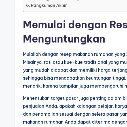
Rangkuman Akhir
Memulai dengan Re
Menguntungkan
Mulailah dengan resep makanan rumahan yang 
Misalnya, roti atau kue-kue tradisional yang m
yang mudah didapat dan memiliki harga terjang
sehingga bisa mendapatkan keuntungan tinggi.
menarik, karena tampilan juga mempengaruhi m
Menentukan target pasar juga penting dalam bis
penjualan Anda, apakah kalangan pelajar, kary
dan penampilan sesuai dengan selera pasar yan
makanan rumahan Anda dapat diterima dengan 