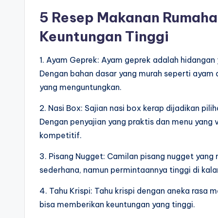
5 Resep Makanan Rumaha
Keuntungan Tinggi
1. Ayam Geprek: Ayam geprek adalah hidangan 
Dengan bahan dasar yang murah seperti ayam 
yang menguntungkan.
2. Nasi Box: Sajian nasi box kerap dijadikan pi
Dengan penyajian yang praktis dan menu yang 
kompetitif.
3. Pisang Nugget: Camilan pisang nugget yang m
sederhana, namun permintaannya tinggi di kal
4. Tahu Krispi: Tahu krispi dengan aneka rasa
bisa memberikan keuntungan yang tinggi.