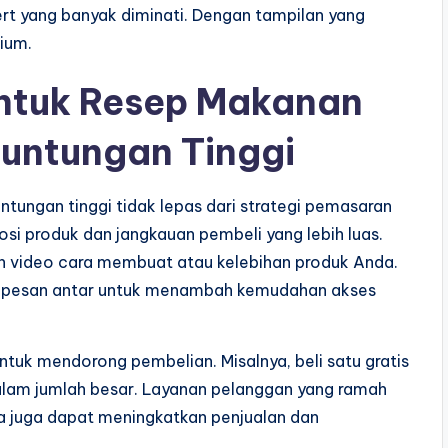
ert yang banyak diminati. Dengan tampilan yang
mium.
ntuk Resep Makanan
untungan Tinggi
ungan tinggi tidak lepas dari strategi pemasaran
osi produk dan jangkauan pembeli yang lebih luas.
un video cara membuat atau kelebihan produk Anda.
n pesan antar untuk menambah kemudahan akses
untuk mendorong pembelian. Misalnya, beli satu gratis
lam jumlah besar. Layanan pelanggan yang ramah
ya juga dapat meningkatkan penjualan dan