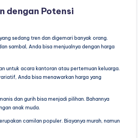
n dengan Potensi
yang sedang tren dan digemari banyak orang.
dan sambal, Anda bisa menjualnya dengan harga
lihan untuk acara kantoran atau pertemuan keluarga.
variatif, Anda bisa menawarkan harga yang
anis dan gurih bisa menjadi pilihan. Bahannya
angan anak muda.
 merupakan camilan populer. Biayanya murah, namun