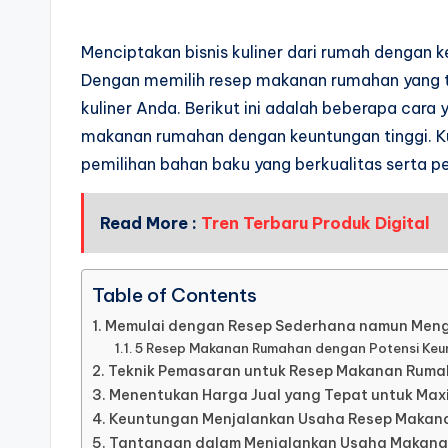
Menciptakan bisnis kuliner dari rumah dengan k
Dengan memilih resep makanan rumahan yang t
kuliner Anda. Berikut ini adalah beberapa cara
makanan rumahan dengan keuntungan tinggi. Kun
pemilihan bahan baku yang berkualitas serta p
Read More :
Tren Terbaru Produk Digital
Table of Contents
Memulai dengan Resep Sederhana namun Men
5 Resep Makanan Rumahan dengan Potensi Keu
Teknik Pemasaran untuk Resep Makanan Ruma
Menentukan Harga Jual yang Tepat untuk Ma
Keuntungan Menjalankan Usaha Resep Maka
Tantangan dalam Menjalankan Usaha Makan