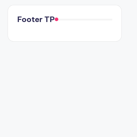
Footer TP