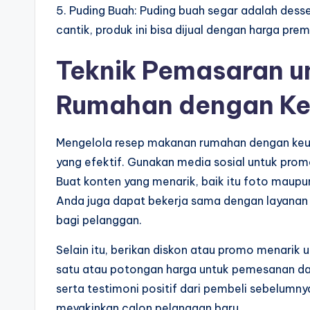
5. Puding Buah: Puding buah segar adalah dess
cantik, produk ini bisa dijual dengan harga pre
Teknik Pemasaran u
Rumahan dengan Ke
Mengelola resep makanan rumahan dengan keunt
yang efektif. Gunakan media sosial untuk prom
Buat konten yang menarik, baik itu foto maup
Anda juga dapat bekerja sama dengan layana
bagi pelanggan.
Selain itu, berikan diskon atau promo menarik 
satu atau potongan harga untuk pemesanan da
serta testimoni positif dari pembeli sebelumn
meyakinkan calon pelanggan baru.