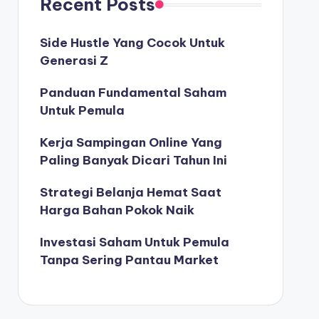
Recent Posts
Side Hustle Yang Cocok Untuk
Generasi Z
Panduan Fundamental Saham
Untuk Pemula
Kerja Sampingan Online Yang
Paling Banyak Dicari Tahun Ini
Strategi Belanja Hemat Saat
Harga Bahan Pokok Naik
Investasi Saham Untuk Pemula
Tanpa Sering Pantau Market