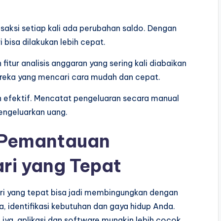
ansaksi setiap kali ada perubahan saldo. Dengan
 bisa dilakukan lebih cepat.
 fitur analisis anggaran yang sering kali diabaikan
mereka yang mencari cara mudah dan cepat.
un efektif. Mencatat pengeluaran secara manual
engeluarkan uang.
i Pemantauan
ri yang Tepat
ri yang tepat bisa jadi membingungkan dengan
, identifikasi kebutuhan dan gaya hidup Anda.
ya, aplikasi dan software mungkin lebih cocok.