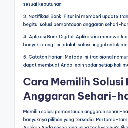
sesuai kebutuhan.
3. Notifikasi Bank: Fitur ini memberi update tr
begitu, solusi pemantauan anggaran sehari-hari
4. Aplikasi Bank Digital: Aplikasi ini menawarkan
banyak orang. Ini adalah solusi unggul untuk 
5. Catatan Harian: Metode ini tradisional nam
dapat membuat Anda lebih sadar setiap kali m
Cara Memilih Solus
Anggaran Sehari-ha
Memilih solusi pemantauan anggaran sehari-ha
banyaknya pilihan yang tersedia. Pertama-tama
Apakah Anda seseorang yang tech-savvy? Jika i