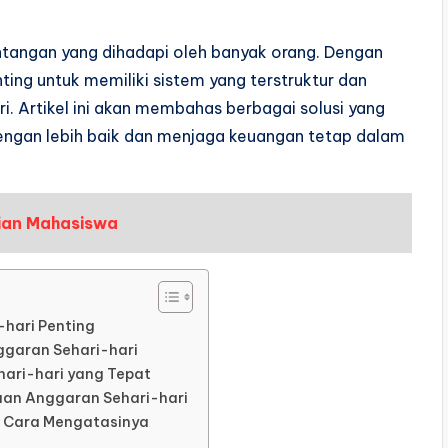
tangan yang dihadapi oleh banyak orang. Dengan
ting untuk memiliki sistem yang terstruktur dan
. Artikel ini akan membahas berbagai solusi yang
gan lebih baik dan menjaga keuangan tetap dalam
ian Mahasiswa
hari Penting
ggaran Sehari-hari
hari-hari yang Tepat
uan Anggaran Sehari-hari
 Cara Mengatasinya