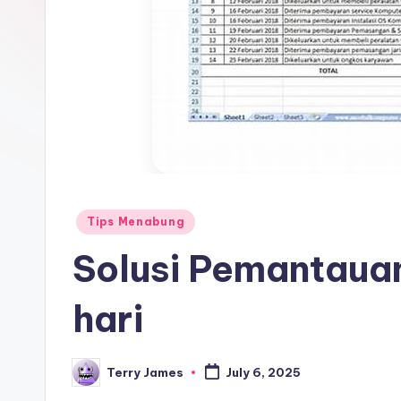
Posted
Tips Menabung
in
Solusi Pemantaua
hari
Terry James
July 6, 2025
Posted
by