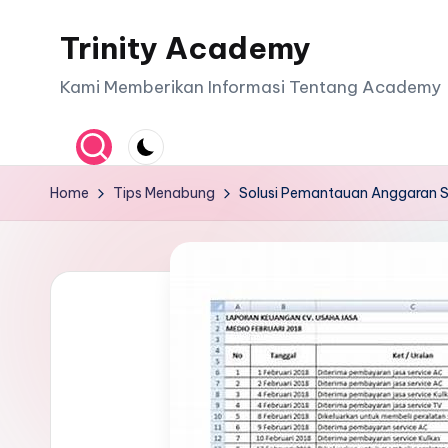
Trinity Academy
Skip
to
Kami Memberikan Informasi Tentang Academy
content
Home
Tips Menabung
Solusi Pemantauan Anggaran S