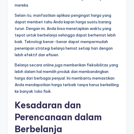
mereka.
Selain itu, manfaatkan aplikasi pengingat harga yang
dapat memberi tahu Anda kapan harga suatu barang
turun. Dengan ini, Anda bisa menetapkan waktu yang
tepat untuk berbelanja sehingga dapat berhemat lebih
baik. Teknologi benar-benar dapat mempermudah
penerapan strategi belanja hemat setiap hari dengan
lebih efektif dan efisien.
Belanja secara online juga memberikan fleksibilitas yang
lebih dalam hal memilih produk dan membandingkan
harga dari berbagai penjual. Ini membantu memastikan
Anda mendapatkan harga terbaik tanpa harus berkeliling
ke banyak toko fisik.
Kesadaran dan
Perencanaan dalam
Berbelanja