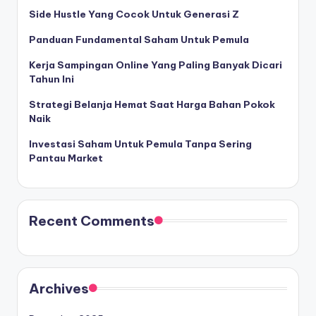
Side Hustle Yang Cocok Untuk Generasi Z
Panduan Fundamental Saham Untuk Pemula
Kerja Sampingan Online Yang Paling Banyak Dicari
Tahun Ini
Strategi Belanja Hemat Saat Harga Bahan Pokok
Naik
Investasi Saham Untuk Pemula Tanpa Sering
Pantau Market
Recent Comments
Archives