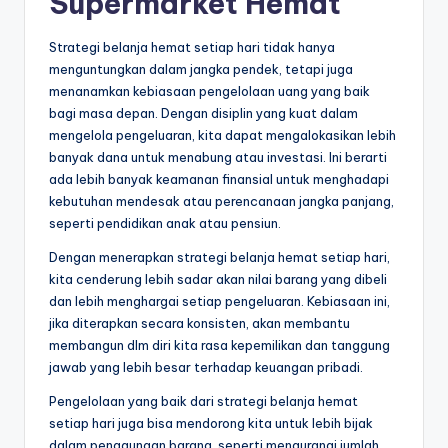
Supermarket Hemat
Strategi belanja hemat setiap hari tidak hanya
menguntungkan dalam jangka pendek, tetapi juga
menanamkan kebiasaan pengelolaan uang yang baik
bagi masa depan. Dengan disiplin yang kuat dalam
mengelola pengeluaran, kita dapat mengalokasikan lebih
banyak dana untuk menabung atau investasi. Ini berarti
ada lebih banyak keamanan finansial untuk menghadapi
kebutuhan mendesak atau perencanaan jangka panjang,
seperti pendidikan anak atau pensiun.
Dengan menerapkan strategi belanja hemat setiap hari,
kita cenderung lebih sadar akan nilai barang yang dibeli
dan lebih menghargai setiap pengeluaran. Kebiasaan ini,
jika diterapkan secara konsisten, akan membantu
membangun dlm diri kita rasa kepemilikan dan tanggung
jawab yang lebih besar terhadap keuangan pribadi.
Pengelolaan yang baik dari strategi belanja hemat
setiap hari juga bisa mendorong kita untuk lebih bijak
dalam penggunaan barang, seperti mengurangi jumlah