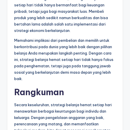
setiap hari tidak hanya bermanfaat bagi keuangan
pribadi, tetapi juga bagi masyarakat luas. Membeli
produk yang lebih sedikit namun berkualitas dan bisa
bertahan lama adalah salah satu implementasi dari
strategi ekonomi berkelanjutan.
Memahami implikasi dari pembelian dan memilih untuk
berkontribusi pada dunia yang lebih baik dengan pilihan
belanja Anda merupakan langkah penting. Dengan cara
ini, strategi belanja hemat setiap hari tidak hanya fokus
pada penghematan, tetapi juga pada tanggung jawab
sosial yang berkelanjutan demi masa depan yang lebih
baik.
Rangkuman
Secara keseluruhan, strategi belanja hemat setiap hari
menawarkan berbagai keuntungan bagi individu dan
keluarga. Dengan pengelolaan anggaran yang baik,
perencanaan yang matang, dan memanfaatkan