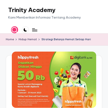
Trinity Academy
Skip
to
Kami Memberikan Informasi Tentang Academy
content
Home
Hidup Hemat
Strategi Belanja Hemat Setiap Hari