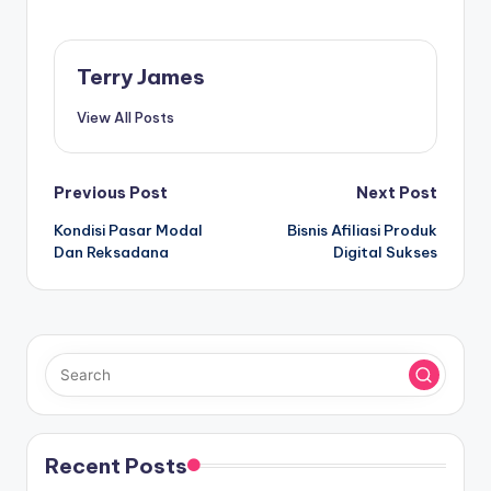
Terry James
View All Posts
Post
Previous Post
Next Post
Kondisi Pasar Modal
Bisnis Afiliasi Produk
navigation
Dan Reksadana
Digital Sukses
Recent Posts