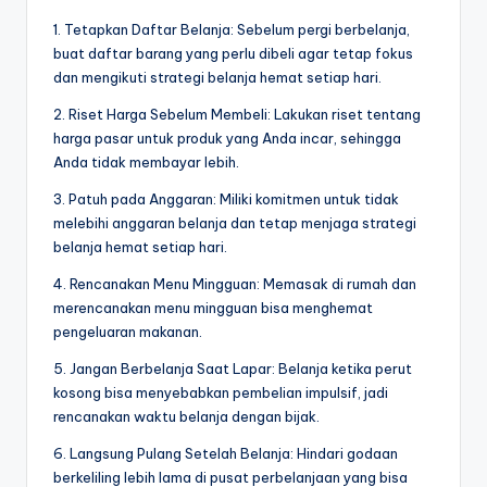
1. Tetapkan Daftar Belanja: Sebelum pergi berbelanja,
buat daftar barang yang perlu dibeli agar tetap fokus
dan mengikuti strategi belanja hemat setiap hari.
2. Riset Harga Sebelum Membeli: Lakukan riset tentang
harga pasar untuk produk yang Anda incar, sehingga
Anda tidak membayar lebih.
3. Patuh pada Anggaran: Miliki komitmen untuk tidak
melebihi anggaran belanja dan tetap menjaga strategi
belanja hemat setiap hari.
4. Rencanakan Menu Mingguan: Memasak di rumah dan
merencanakan menu mingguan bisa menghemat
pengeluaran makanan.
5. Jangan Berbelanja Saat Lapar: Belanja ketika perut
kosong bisa menyebabkan pembelian impulsif, jadi
rencanakan waktu belanja dengan bijak.
6. Langsung Pulang Setelah Belanja: Hindari godaan
berkeliling lebih lama di pusat perbelanjaan yang bisa