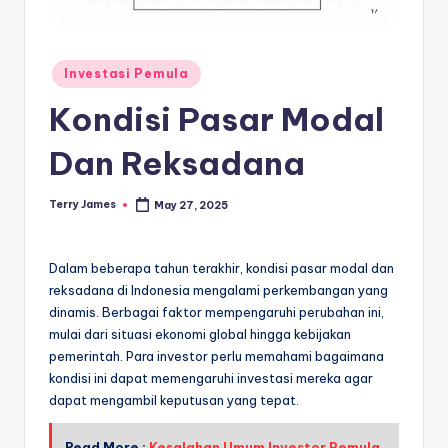
Posted
Investasi Pemula
in
Kondisi Pasar Modal
Dan Reksadana
Terry James
May 27, 2025
Posted
by
Dalam beberapa tahun terakhir, kondisi pasar modal dan
reksadana di Indonesia mengalami perkembangan yang
dinamis. Berbagai faktor mempengaruhi perubahan ini,
mulai dari situasi ekonomi global hingga kebijakan
pemerintah. Para investor perlu memahami bagaimana
kondisi ini dapat memengaruhi investasi mereka agar
dapat mengambil keputusan yang tepat.
Read More :
Kesalahan Umum Investor Pemula