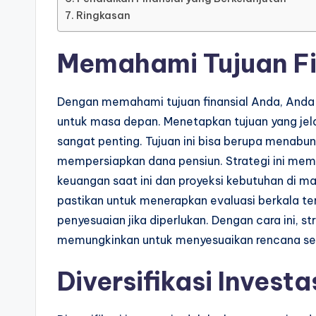
Ringkasan
Memahami Tujuan Fi
Dengan memahami tujuan finansial Anda, Anda d
untuk masa depan. Menetapkan tujuan yang jel
sangat penting. Tujuan ini bisa berupa menabu
mempersiapkan dana pensiun. Strategi ini m
keuangan saat ini dan proyeksi kebutuhan di 
pastikan untuk menerapkan evaluasi berkala t
penyesuaian jika diperlukan. Dengan cara ini, st
memungkinkan untuk menyesuaikan rencana sesua
Diversifikasi Investa