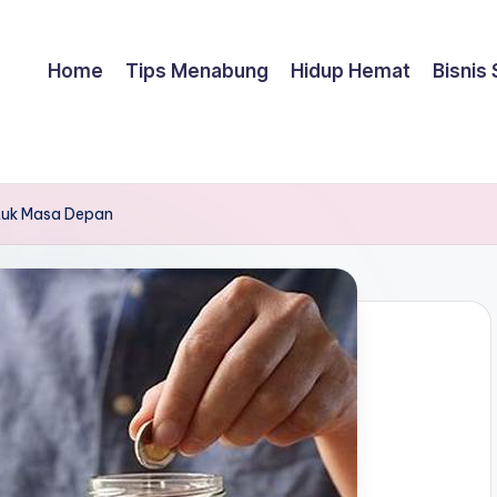
Home
Tips Menabung
Hidup Hemat
Bisnis
ntuk Masa Depan