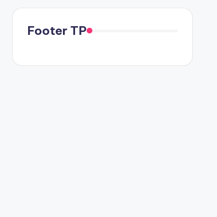
Footer TP