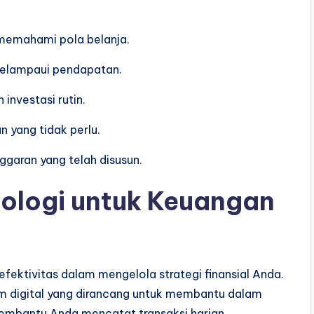
 memahami pola belanja.
melampaui pendapatan.
investasi rutin.
 yang tidak perlu.
ggaran yang telah disusun.
ologi untuk Keuangan
ektivitas dalam mengelola strategi finansial Anda.
orm digital yang dirancang untuk membantu dalam
 membantu Anda mencatat transaksi harian,