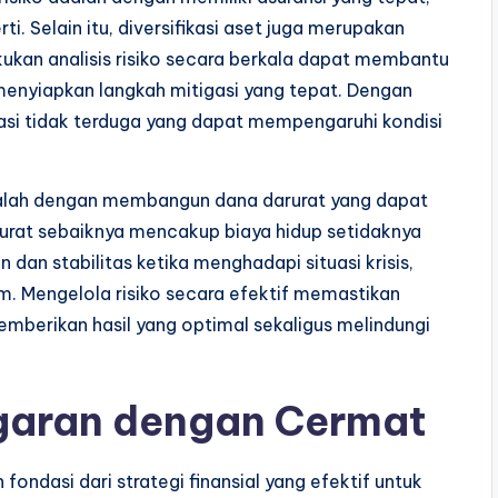
ti. Selain itu, diversifikasi aset juga merupakan
kukan analisis risiko secara berkala dapat membantu
enyiapkan langkah mitigasi yang tepat. Dengan
asi tidak terduga yang dapat mempengaruhi kondisi
dalah dengan membangun dana darurat yang dapat
rat sebaiknya mencakup biaya hidup setidaknya
dan stabilitas ketika menghadapi situasi krisis,
m. Mengelola risiko secara efektif memastikan
emberikan hasil yang optimal sekaligus melindungi
aran dengan Cermat
ndasi dari strategi finansial yang efektif untuk