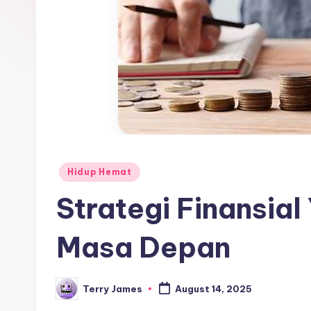
Posted
Hidup Hemat
in
Strategi Finansial
Masa Depan
Terry James
August 14, 2025
Posted
by