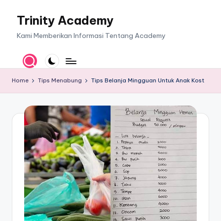
Trinity Academy
Skip
to
Kami Memberikan Informasi Tentang Academy
content
Home
Tips Menabung
Tips Belanja Mingguan Untuk Anak Kost