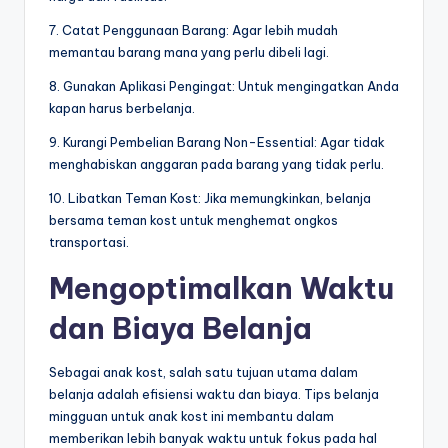
7. Catat Penggunaan Barang: Agar lebih mudah
memantau barang mana yang perlu dibeli lagi.
8. Gunakan Aplikasi Pengingat: Untuk mengingatkan Anda
kapan harus berbelanja.
9. Kurangi Pembelian Barang Non-Essential: Agar tidak
menghabiskan anggaran pada barang yang tidak perlu.
10. Libatkan Teman Kost: Jika memungkinkan, belanja
bersama teman kost untuk menghemat ongkos
transportasi.
Mengoptimalkan Waktu
dan Biaya Belanja
Sebagai anak kost, salah satu tujuan utama dalam
belanja adalah efisiensi waktu dan biaya. Tips belanja
mingguan untuk anak kost ini membantu dalam
memberikan lebih banyak waktu untuk fokus pada hal