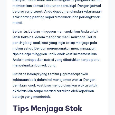
mempermudah Anda dalam mengontrol pengeluaran dan
memastikan semua kebutuhan tercukupi. Dengan jadwal
belanja yang tepat, Anda dapat menghindari kekurangan
stok barang penting seperti makanan dan perlengkapan
mandi.
Selain itu, belanja mingguan memungkinkan Anda untuk
lebih fleksibel dalam mengatur menu makanan. Hal ini
penting bagi anak kost yang ingin tetap menjaga pola
makan sehat. Dengan merencanakan menu mingguan,
tips belanja mingguan untuk anak kost ini memastikan
Anda mendapatkan nutrisi yang dibutuhkan tanpa perlu
mengeluarkan banyak uang.
Rutinitas belanja yang teratur juga menciptakan
kebiasaan baik dalam hal manajemen waktu. Dengan
demikian, anak kost bisa mengalokasikan waktu untuk
aktivitas lain tanpa merasa tertekan oleh keperluan
belanja yang mendadak.
Tips Menjaga Stok