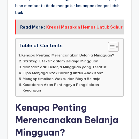
bisa membantu Anda mengatur keuangan dengan lebih
baik.
Read More :
Kreasi Masakan Hemat Untuk Sahur
Table of Contents
Kenapa Penting Merencanakan Belanja Mingguan?
Strategi Efektif dalam Belanja Mingguan
Manfaat dari Belanja Mingguan yang Teratur
Tips Menjaga Stok Barang untuk Anak Kost
Mengoptimalkan Waktu dan Biaya Belanja
Kesadaran Akan Pentingnya Pengelolaan
Keuangan
Kenapa Penting
Merencanakan Belanja
Mingguan?