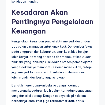
kehidupan mandiri.
Kesadaran Akan
Pentingnya Pengelolaan
Keuangan
Pengelolaan keuangan yang efektif menjadi dasar dari
tips belanja mingguan untuk anak kost. Dengan berfokus
pada anggaran dan kebutuhan, anak kost bisa belajar
lebih banyak tentang prioritas dan membuat keputusan
finansial yang lebih bijak. Ini adalah proses pembelajaran
yang tidak hanya membantu selama masa kuliah, tetapi
juga menjadi landasan untuk kehidupan dewasa yang
lebih mandiri dan bertanggung jawab.
Berlatih merencanakan belanja dengan cermat
mendorong kesadaran lebih dalam terhadap penggunaan
uang dan nilai barang. Dengan adanya disiplin dalam
berbelanja, anak kost juga termotivasi untuk terus