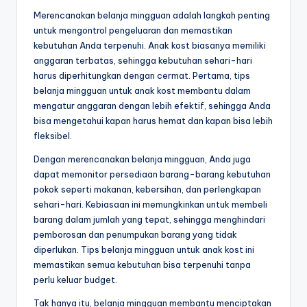
Merencanakan belanja mingguan adalah langkah penting
untuk mengontrol pengeluaran dan memastikan
kebutuhan Anda terpenuhi. Anak kost biasanya memiliki
anggaran terbatas, sehingga kebutuhan sehari-hari
harus diperhitungkan dengan cermat. Pertama, tips
belanja mingguan untuk anak kost membantu dalam
mengatur anggaran dengan lebih efektif, sehingga Anda
bisa mengetahui kapan harus hemat dan kapan bisa lebih
fleksibel.
Dengan merencanakan belanja mingguan, Anda juga
dapat memonitor persediaan barang-barang kebutuhan
pokok seperti makanan, kebersihan, dan perlengkapan
sehari-hari. Kebiasaan ini memungkinkan untuk membeli
barang dalam jumlah yang tepat, sehingga menghindari
pemborosan dan penumpukan barang yang tidak
diperlukan. Tips belanja mingguan untuk anak kost ini
memastikan semua kebutuhan bisa terpenuhi tanpa
perlu keluar budget.
Tak hanya itu, belanja mingguan membantu menciptakan