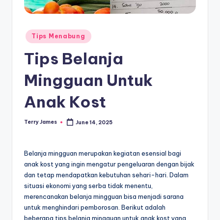
Posted
Tips Menabung
in
Tips Belanja
Mingguan Untuk
Anak Kost
Terry James
June 14, 2025
Posted
by
Belanja mingguan merupakan kegiatan esensial bagi
anak kost yang ingin mengatur pengeluaran dengan bijak
dan tetap mendapatkan kebutuhan sehari-hari. Dalam
situasi ekonomi yang serba tidak menentu,
merencanakan belanja mingguan bisa menjadi sarana
untuk menghindari pemborosan. Berikut adalah
beberapa tips belanja mingguan untuk anak kost yang