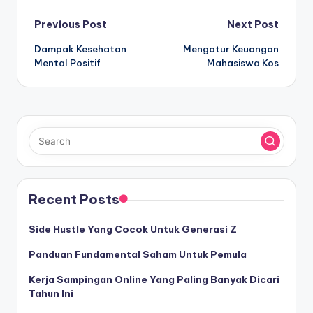
Post
Previous Post
Next Post
Dampak Kesehatan
Mengatur Keuangan
navigation
Mental Positif
Mahasiswa Kos
Recent Posts
Side Hustle Yang Cocok Untuk Generasi Z
Panduan Fundamental Saham Untuk Pemula
Kerja Sampingan Online Yang Paling Banyak Dicari
Tahun Ini