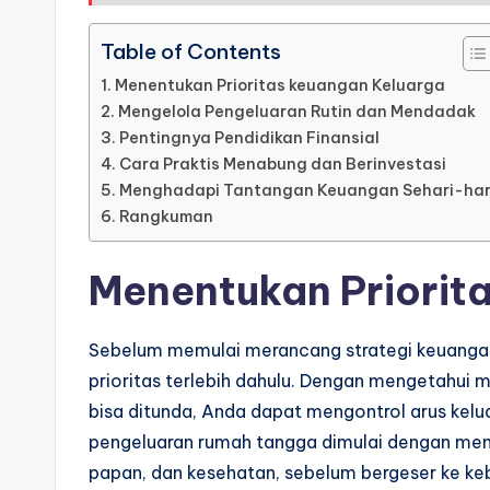
Table of Contents
Menentukan Prioritas keuangan Keluarga
Mengelola Pengeluaran Rutin dan Mendadak
Pentingnya Pendidikan Finansial
Cara Praktis Menabung dan Berinvestasi
Menghadapi Tantangan Keuangan Sehari-har
Rangkuman
Menentukan Priorit
Sebelum memulai merancang strategi keuangan,
prioritas terlebih dahulu. Dengan mengetahu
bisa ditunda, Anda dapat mengontrol arus kelu
pengeluaran rumah tangga dimulai dengan meny
papan, dan kesehatan, sebelum bergeser ke ke