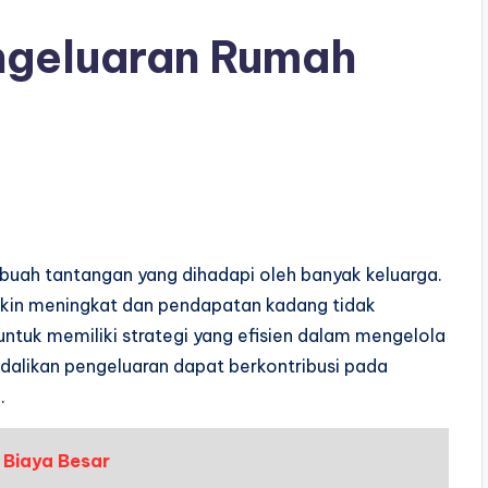
ngeluaran Rumah
uah tantangan yang dihadapi oleh banyak keluarga.
akin meningkat dan pendapatan kadang tidak
 untuk memiliki strategi yang efisien dalam mengelola
likan pengeluaran dapat berkontribusi pada
.
 Biaya Besar