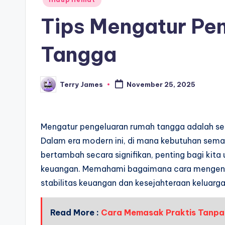
in
Tips Mengatur Pe
Tangga
Terry James
November 25, 2025
Posted
by
Mengatur pengeluaran rumah tangga adalah seb
Dalam era modern ini, di mana kebutuhan sem
bertambah secara signifikan, penting bagi kita
keuangan. Memahami bagaimana cara mengenda
stabilitas keuangan dan kesejahteraan keluarga
Read More :
Cara Memasak Praktis Tanpa