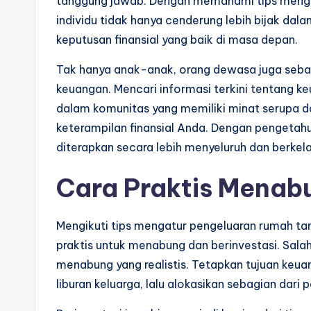
tanggung jawab. Dengan memahami tips menga
individu tidak hanya cenderung lebih bijak d
keputusan finansial yang baik di masa depan.
Tak hanya anak-anak, orang dewasa juga seba
keuangan. Mencari informasi terkini tentang 
dalam komunitas yang memiliki minat serupa d
keterampilan finansial Anda. Dengan pengetahu
diterapkan secara lebih menyeluruh dan berkel
Cara Praktis Menabu
Mengikuti tips mengatur pengeluaran rumah ta
praktis untuk menabung dan berinvestasi. Sal
menabung yang realistis. Tetapkan tujuan keuan
liburan keluarga, lalu alokasikan sebagian dar