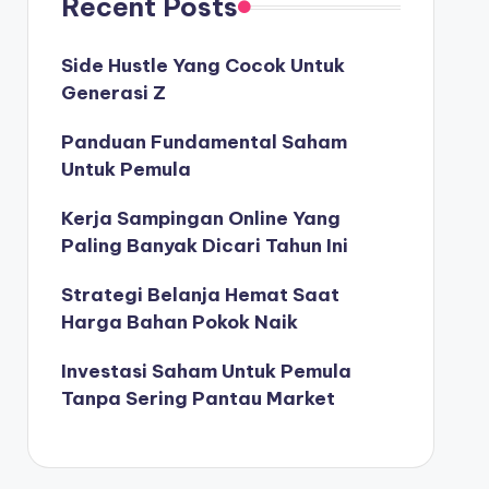
Recent Posts
Side Hustle Yang Cocok Untuk
Generasi Z
Panduan Fundamental Saham
Untuk Pemula
Kerja Sampingan Online Yang
Paling Banyak Dicari Tahun Ini
Strategi Belanja Hemat Saat
Harga Bahan Pokok Naik
Investasi Saham Untuk Pemula
Tanpa Sering Pantau Market