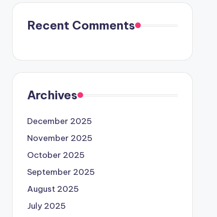
Recent Comments
Archives
December 2025
November 2025
October 2025
September 2025
August 2025
July 2025