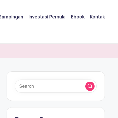
 Sampingan
Investasi Pemula
Ebook
Kontak