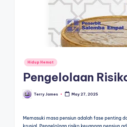
Posted
Hidup Hemat
in
Pengelolaan Risik
Terry James
May 27, 2025
Posted
by
Memasuki masa pensiun adalah fase penting da
krusial. Pengelolaan risiko keuangan pensiun